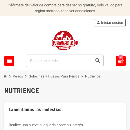
Infórmate del valor de compra para despacho gratuito, solo valido para
region metropolitana
ver condiciones
person
Iniciar sesión
0
view_headline
search
chevron_right
chevron_right
chevron_right
Perros
Golosinas y Huesos Para Perros
Nutrience
NUTRIENCE
Lamentamos las molestias.
Realice una nueva búsqueda sobre su interés