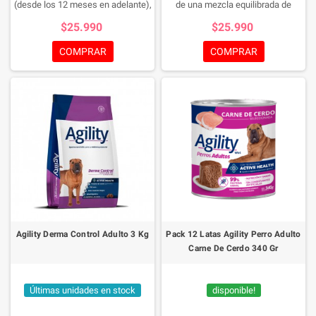
(desde los 12 meses en adelante),
de una mezcla equilibrada de
elaborado con carne de vaca
macronutrientes, micronutrientes
$25.990
$25.990
seleccionada y cocido al vapor
y aditivos de altísima calidad que
para preservar nutrientes.
cubren los requerimientos
COMPRAR
COMPRAR
Presentación: lata de 340 g.
alimenticios de los perros
cachorros (desde el destete hasta
los 12/15 meses)
Presentaciones:
340 g
Agility Derma Control Adulto 3 Kg
Pack 12 Latas Agility Perro Adulto
Carne De Cerdo 340 Gr
Últimas unidades en stock
disponible!