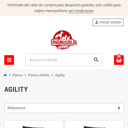
Infórmate del valor de compra para despacho gratuito, solo valido para
region metropolitana
ver condiciones
person
Iniciar sesión
0
view_headline
search
chevron_right
chevron_right
chevron_right
Perros
Perros Adulto
Agility
AGILITY
Relevancia