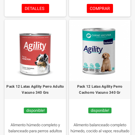
calidad respaldada por la
la tecnología Active Health
tecnología Active Health.
¡Compra
asegura niveles óptimos de
DETALLES
COMPRAR
ahora y asegura la salud y el
energía y vitalidad.
¡Dale a tu
bienestar de tu fiel amigo peludo!
mascota lo que se merece,
cómpralo hoy!
Pack 12 Latas Agility Perro Adulto
Pack 12 Latas Agility Perro
Vacuno 340 Grs
Cachorro Vacuno 340 Gr
disponible!
disponible!
Alimento húmedo completo y
Alimento balanceado completo
balanceado para perros adultos
húmedo, cocido al vapor, resultado