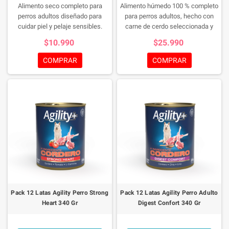
Alimento seco completo para
Alimento húmedo 100 % completo
perros adultos diseñado para
para perros adultos, hecho con
cuidar piel y pelaje sensibles.
carne de cerdo seleccionada y
Fórmula con proteína de cerdo de
cocción al vapor, ideal para una
$10.990
$25.990
baja alergenicidad, ácidos grasos
dieta sabrosa y nutritiva.
Omega 3 y 6, zinc y prebióticos
COMPRAR
COMPRAR
para bienestar dermatológico y
digestivo.
Pack 12 Latas Agility Perro Strong
Pack 12 Latas Agility Perro Adulto
Heart 340 Gr
Digest Confort 340 Gr