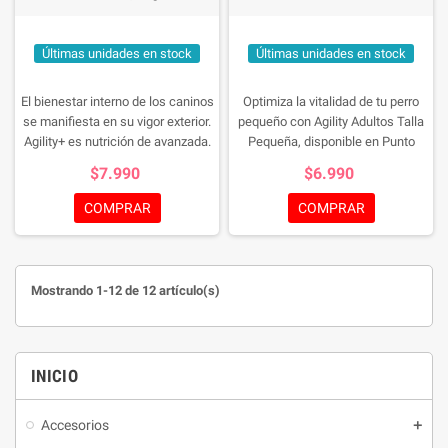
Últimas unidades en stock
Últimas unidades en stock
El bienestar interno de los caninos
Optimiza la vitalidad de tu perro
se manifiesta en su vigor exterior.
pequeño con Agility Adultos Talla
Agility+ es nutrición de avanzada.
Pequeña, disponible en Punto
Combina la excelencia de la
Mascotas. Su fórmula basada en
$7.990
$6.990
proteína del cordero, con
la tecnología Active Health
nutrientes específicamente
asegura niveles óptimos de
COMPRAR
COMPRAR
integrados para potenciar su
energía y vitalidad.
¡Dale a tu
salud, con un plus bifuncional:
mascota lo que se merece,
contribuye a la disminución de los
cómpralo hoy!
síntomas relacionados con
Mostrando 1-12 de 12 artículo(s)
intolerancia alimentaria +
protección del aparato
osteoarticular.
INICIO
Accesorios