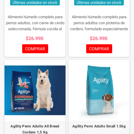
Últimas unidades en stock
Últimas unidades en stock
Alimento húmedo completo para
Alimento húmedo completo para
perros adultos, con carne de cerdo
perros adultos con proteína de
seleccionada, fórmula cocida al
cordero, formulado especialmente
vapor que aporta nutrición
para favorecer la digestión y
$26.990
$26.990
equilibrada y sabor irresistible.
bienestar intestinal.
COMPRAR
COMPRAR
Agility Perro Adulto All Breed
Agility Perro Adulto Small 1.5kg
Cordero 1,5 Kg