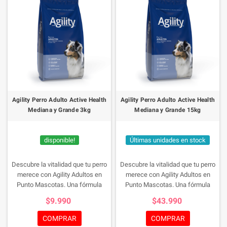
Agility Perro Adulto Active Health
Agility Perro Adulto Active Health
Mediana y Grande 3kg
Mediana y Grande 15kg
disponible!
Últimas unidades en stock
Descubre la vitalidad que tu perro
Descubre la vitalidad que tu perro
merece con Agility Adultos en
merece con Agility Adultos en
Punto Mascotas. Una fórmula
Punto Mascotas. Una fórmula
diseñada con ingredientes de alta
diseñada con ingredientes de alta
$9.990
$43.990
calidad respaldada por la
calidad respaldada por la
tecnología Active Health.
¡Compra
tecnología Active Health.
¡Compra
COMPRAR
COMPRAR
ahora y asegura la salud y el
ahora y asegura la salud y el