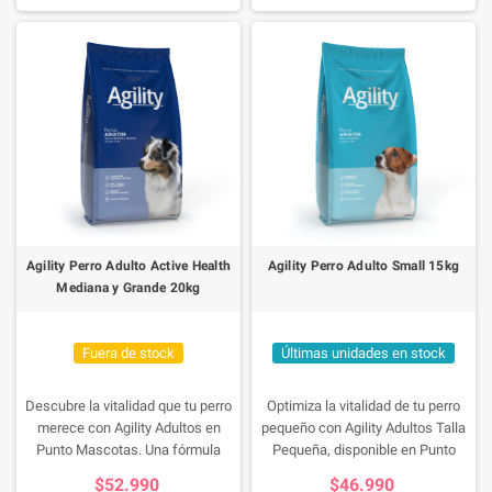
bienestar de tu fiel amigo peludo!
bienestar de tu fiel amigo peludo!
Agility Perro Adulto Active Health
Agility Perro Adulto Small 15kg
Mediana y Grande 20kg
Fuera de stock
Últimas unidades en stock
Descubre la vitalidad que tu perro
Optimiza la vitalidad de tu perro
merece con Agility Adultos en
pequeño con Agility Adultos Talla
Punto Mascotas. Una fórmula
Pequeña, disponible en Punto
diseñada con ingredientes de alta
Mascotas. Su fórmula basada en
$52.990
$46.990