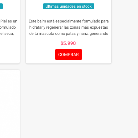
k
Últimas unidades en stock
Piel es un
Este balm está especialmente formulado para
formulado
hidratar y regenerar las zonas más expuestas
iel seca,
de tu mascota como patas y nariz, generando
tos. Su
una película protectora. Se recomienda su uso
$5.990
ientes
en zonas agrietadas y ásperas producidas por
 ayuda a
calor, frío y por el roce natural de sus
COMPRAR
 piel,
actividades diarias.
esequedad,
ueñas
tores