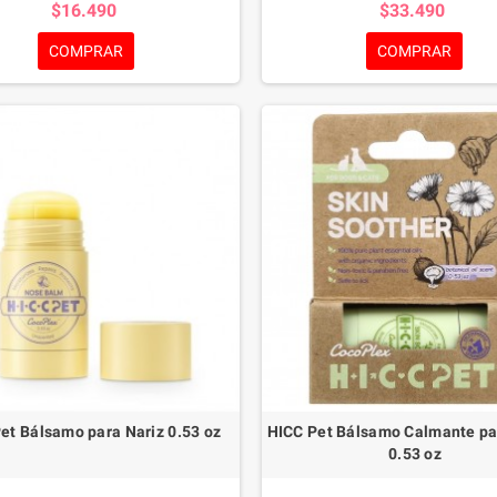
$16.490
$33.490
molestias asociadas a la resequedad,
fórmula de acción reforzada, cont
n y sensibilidad cutánea, favoreciendo
combatir la proliferación de micro
COMPRAR
COMPRAR
ienestar y confort de la mascota.
en la superficie cutánea, favorec
entorno más limpio y saludable p
recuperación y el cuidado diario de
et Bálsamo para Nariz 0.53 oz
HICC Pet Bálsamo Calmante par
0.53 oz