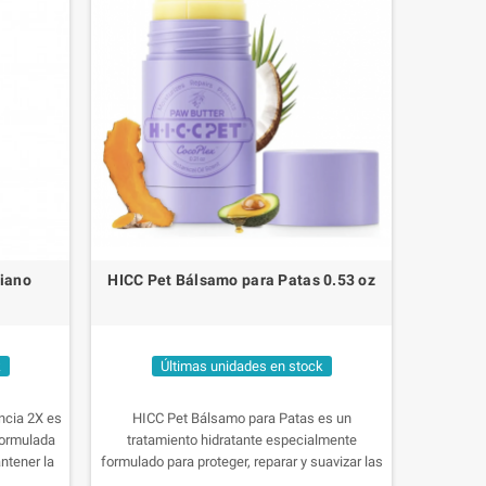
biano
HICC Pet Bálsamo para Patas 0.53 oz
k
Últimas unidades en stock
ncia 2X es
HICC Pet Bálsamo para Patas es un
formulada
tratamiento hidratante especialmente
antener la
formulado para proteger, reparar y suavizar las
racias a su
almohadillas de perros y gatos. Su fórmula