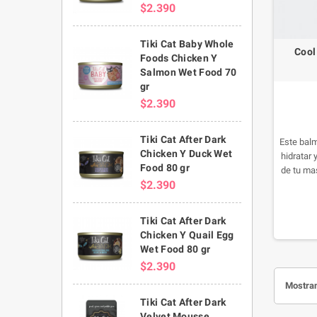
$2.390
Tiki Cat Baby Whole
Cool
Foods Chicken Y
Salmon Wet Food 70
gr
$2.390
Tiki Cat After Dark
Este bal
Chicken Y Duck Wet
hidratar
Food 80 gr
de tu ma
$2.390
una pelíc
en zonas
calo
Tiki Cat After Dark
Chicken Y Quail Egg
Wet Food 80 gr
$2.390
Mostran
Tiki Cat After Dark
Velvet Mousse