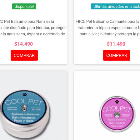
disponible!
Últimas unidades en stoc
C Pet Bálsamo para Nariz está
HICC Pet Bálsamo Calmante para la 
ente diseñado para hidratar, proteger
tratamiento tópico especialmente 
ar la nariz seca, áspera o agrietada de
para aliviar, hidratar y proteger la p
 gatos. Su fórmula humectante ayuda
irritada o sensible de perros y ga
$14.490
$11.490
r la resequedad causada por factores
fórmula enriquecida con ingred
les, cambios climáticos, exposición
humectantes y acondicionadores
COMPRAR
COMPRAR
condiciones que afectan la hidratación
restaurar la barrera natural de la
natural de la piel.
proporcionando alivio frente a la r
picazón, enrojecimiento y peq
irritaciones causadas por fac
ambientales.