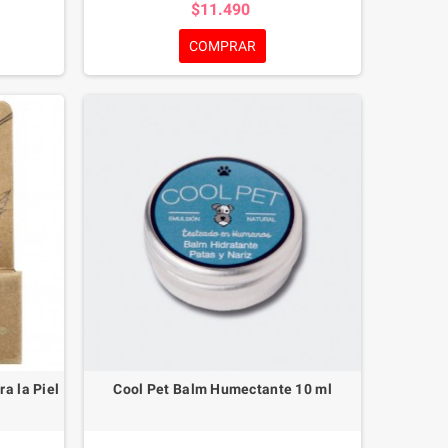
$11.490
ribuye a
ayuda a aliviar la resequedad, las grietas y la
organismos
irritación provocadas por superficies calientes,
COMPRAR
iendo un
pavimento, terrenos ásperos, bajas
ara la
temperaturas o condiciones climáticas
 la piel.
extremas.
a la Piel
Cool Pet Balm Humectante 10 ml