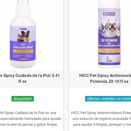
t Spray Cuidado de la Piel 3.41
HICC Pet Spray Antimicro
fl oz
Potencia 2X 10 fl oz
disponible!
Últimas unidades en stoc
et Spray Cuidado de la Piel es una
HICC Pet Spray Antimicrobiano Pote
especialmente formulada para ayudar
una solución de higiene avanzada 
ner la piel de perros y gatos limpia,
para ayudar a limpiar, proteger y m
 y protegida. Su fórmula contribuye a
salud de la piel de perros y gatos. G