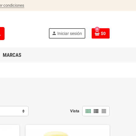
er condiciones
0
ch
person
Iniciar sesión
$0
MARCAS
view_comfy
view_list
view_headline
Vista