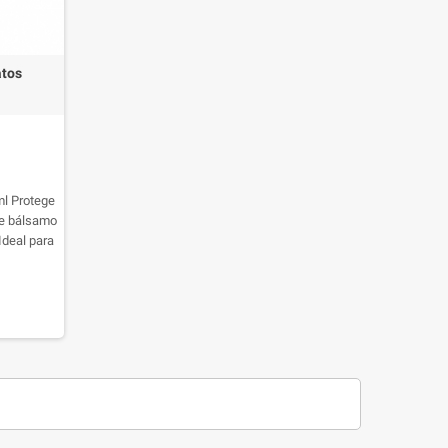
atos
ml
Protege
ste bálsamo
Ideal para
es, dejando
s. ¡Cuidado
!