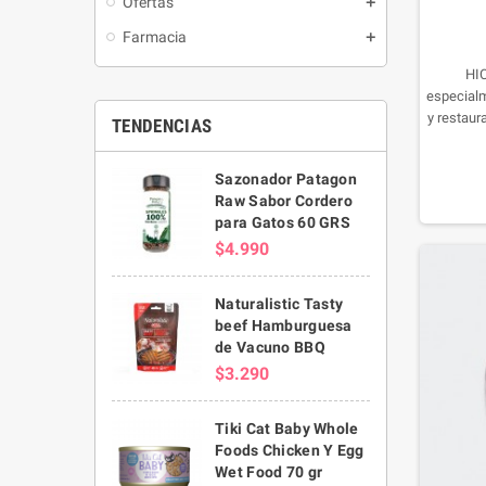
Ofertas
Farmacia
HIC
especialm
y restaur
TENDENCIAS
perros y
a alivia
Sazonador Patagon
ambienta
Raw Sabor Cordero
al sol o 
para Gatos 60 GRS
$4.990
Naturalistic Tasty
beef Hamburguesa
de Vacuno BBQ
$3.290
Tiki Cat Baby Whole
Foods Chicken Y Egg
Wet Food 70 gr