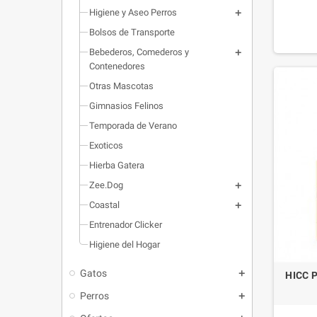
aliviar 
Higiene y Aseo Perros
irritació
Bolsos de Transporte
el b
Bebederos, Comederos y
Contenedores
Otras Mascotas
Gimnasios Felinos
Temporada de Verano
Exoticos
Hierba Gatera
Zee.Dog
Coastal
Entrenador Clicker
Higiene del Hogar
Gatos
HICC P
Perros