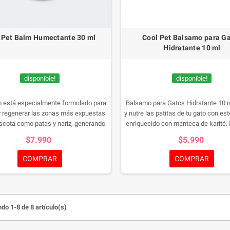
 Pet Balm Humectante 30 ml
Cool Pet Balsamo para G
Hidratante 10 ml
disponible!
disponible!
m está especialmente formulado para
Balsamo para Gatos Hidratante 10 
 y regenerar las zonas más expuestas
y nutre las patitas de tu gato con e
scota como patas y nariz, generando
enriquecido con manteca de karité. 
ula protectora. Se recomienda su uso
aliviar grietas, sequedad e irritacion
$7.990
$5.990
 agrietadas y ásperas producidas por
las almohadillas suaves y protegida
r, frío y por el roce natural de sus
natural en cada aplicación
COMPRAR
COMPRAR
actividades diarias.
do 1-8 de 8 artículo(s)