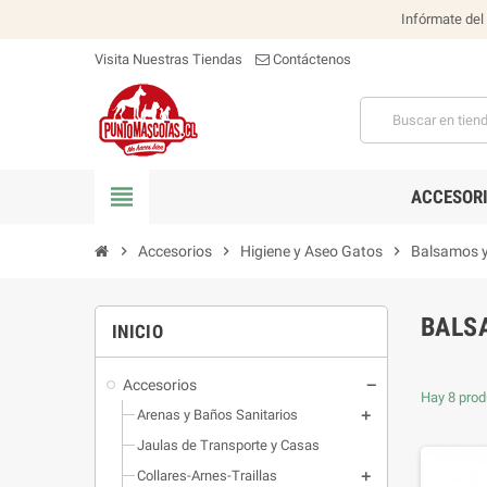
Infórmate del
Visita Nuestras Tiendas
Contáctenos
view_headline
ACCESOR
chevron_right
Accesorios
chevron_right
Higiene y Aseo Gatos
chevron_right
Balsamos y 
BALS
INICIO
Accesorios
Hay 8 prod
Arenas y Baños Sanitarios
Jaulas de Transporte y Casas
Collares-Arnes-Traillas