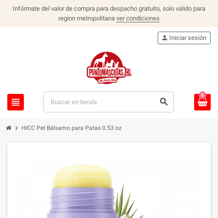
Infórmate del valor de compra para despacho gratuito, solo valido para
region metropolitana
ver condiciones
person
Iniciar sesión
0
view_headline
search
chevron_right
HICC Pet Bálsamo para Patas 0.53 oz