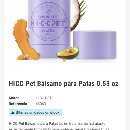
HICC Pet Bálsamo para Patas 0.53 oz
Marca
HICC PET
Referencia
43063
Últimas unidades en stock
warning
HICC Pet Bálsamo para Patas
es un tratamiento hidratante
especialmente formulado para proteger, reparar y suavizar las