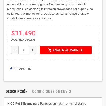
almohadillas de perros y gatos. Su fórmula ayuda a aliviar la
resequedad, las grietas y la irritación provocadas por superficies
calientes, pavimento, terrenos ásperos, bajas temperaturas o
condiciones climáticas extremas.
$11.490
Impuestos incluidos
shopping_cart
remove
add
AÑADIR AL CARRITO
COMPARTIR
DESCRIPCIÓN
CONDICIONES DE ENVIO
HICC Pet Bálsamo para Patas
es un tratamiento hidratante