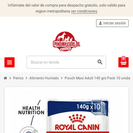
Infórmate del valor de compra para despacho gratuito, solo valido para
region metropolitana
ver condiciones
person
Iniciar sesión
0
view_headline
search
chevron_right
chevron_right
chevron_right
Perros
Alimento Humedo
Pouch Maxi Adult 140 grs Pack 10 unidad