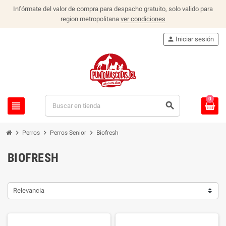
Infórmate del valor de compra para despacho gratuito, solo valido para
region metropolitana
ver condiciones
person
Iniciar sesión
0
view_headline
search
chevron_right
chevron_right
chevron_right
Perros
Perros Senior
Biofresh
BIOFRESH
Relevancia