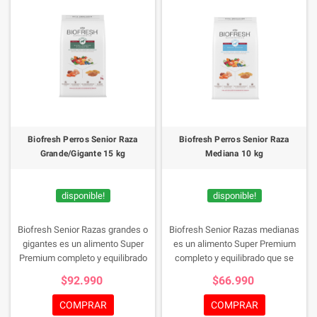
Biofresh Perros Senior Raza
Biofresh Perros Senior Raza
Grande/Gigante 15 kg
Mediana 10 kg
disponible!
disponible!
Biofresh Senior Razas grandes o
Biofresh Senior Razas medianas
gigantes es un alimento Super
es un alimento Super Premium
Premium completo y equilibrado
completo y equilibrado que se
que se destaca para elevar la
destaca para elevar la nutrición de
$92.990
$66.990
nutrición de los perros mayors de
los perros mayores de razas
razas grandes y gigantes a su
medianas a su más alto nivel.
COMPRAR
COMPRAR
más alto nivel. Biofresh Super
Biofresh Super Premium Senior