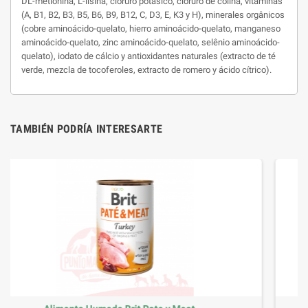
DL-metionina, L-lisina, cloruro potásico, cloruro de colina, vitaminas
(A, B1, B2, B3, B5, B6, B9, B12, C, D3, E, K3 y H), minerales orgânicos
(cobre aminoácido-quelato, hierro aminoácido-quelato, manganeso
aminoácido-quelato, zinc aminoácido-quelato, selênio aminoácido-
quelato), iodato de cálcio y antioxidantes naturales (extracto de té
verde, mezcla de tocoferoles, extracto de romero y ácido cítrico).
TAMBIÉN PODRÍA INTERESARTE