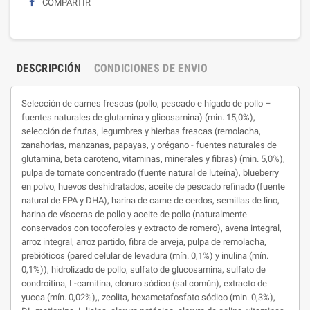
COMPARTIR
DESCRIPCIÓN
CONDICIONES DE ENVIO
Selección de carnes frescas (pollo, pescado e hígado de pollo –
fuentes naturales de glutamina y glicosamina) (min. 15,0%),
selección de frutas, legumbres y hierbas frescas (remolacha,
zanahorias, manzanas, papayas, y orégano - fuentes naturales de
glutamina, beta caroteno, vitaminas, minerales y fibras) (min. 5,0%),
pulpa de tomate concentrado (fuente natural de luteína), blueberry
en polvo, huevos deshidratados, aceite de pescado refinado (fuente
natural de EPA y DHA), harina de carne de cerdos, semillas de lino,
harina de vísceras de pollo y aceite de pollo (naturalmente
conservados con tocoferoles y extracto de romero), avena integral,
arroz integral, arroz partido, fibra de arveja, pulpa de remolacha,
prebióticos (pared celular de levadura (mín. 0,1%) y inulina (mín.
0,1%)), hidrolizado de pollo, sulfato de glucosamina, sulfato de
condroitina, L-carnitina, cloruro sódico (sal común), extracto de
yucca (mín. 0,02%),, zeolita, hexametafosfato sódico (min. 0,3%),