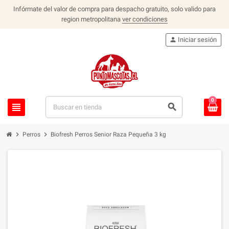
Infórmate del valor de compra para despacho gratuito, solo valido para
region metropolitana
ver condiciones
person
Iniciar sesión
0
view_headline
search
chevron_right
chevron_right
Perros
Biofresh Perros Senior Raza Pequeña 3 kg