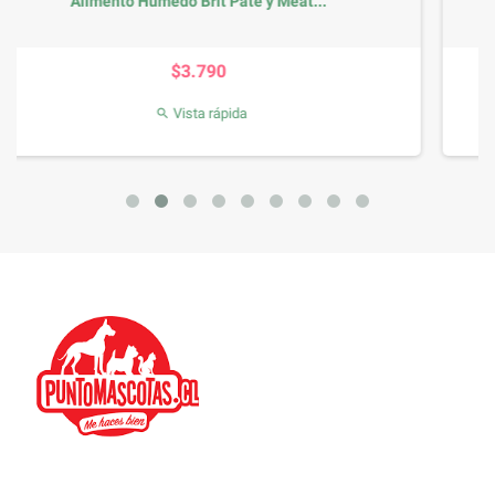
at...
Brit Salmon Pate and Meat
Precio
$3.790
Vista rápida
