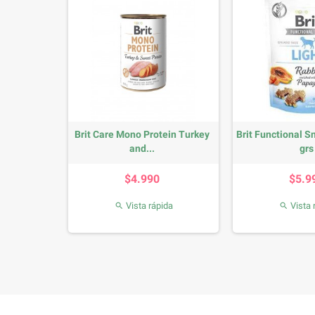
and Meat
Brit Care Mono Protein Turkey
Brit Functional S
and...
grs
io
Precio
P
$4.990
$5.9
da
Vista rápida
Vista 

