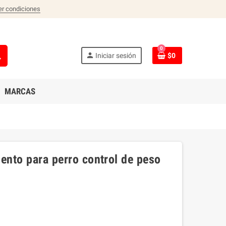
er condiciones
0
ch
person
Iniciar sesión
$0
MARCAS
imento para perro control de peso