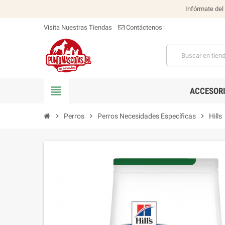
Infórmate del
Visita Nuestras Tiendas
Contáctenos
view_headline
ACCESOR
chevron_right
Perros
chevron_right
Perros Necesidades Específicas
chevron_right
Hills