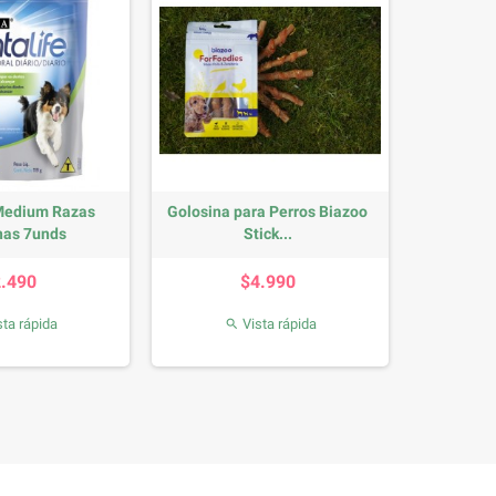
 Medium Razas
Golosina para Perros Biazoo
as 7unds
Stick...
Precio
Precio
2.490
$4.990
ta rápida
Vista rápida
