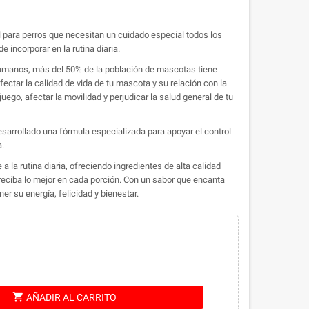
eal para perros que necesitan un cuidado especial todos los
de incorporar en la rutina diaria.
humanos, más del 50% de la población de mascotas tiene
ctar la calidad de vida de tu mascota y su relación con la
uego, afectar la movilidad y perjudicar la salud general de tu
 desarrollado una fórmula especializada para apoyar el control
.
 la rutina diaria, ofreciendo ingredientes de alta calidad
ciba lo mejor en cada porción. Con un sabor que encanta
r su energía, felicidad y bienestar.
shopping_cart
AÑADIR AL CARRITO