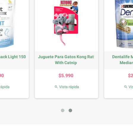
nack Light 150
Juguete Para Gatos Kong Rat
Dentalife
With Catnip
Median
recio
Precio
90
$5.990
$
rápida
Vista rápida
Vis

