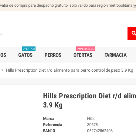
 valor de compra para despacho gratuito, solo valido para region metropolitana
v
sear
OFERTAS!
IMPERDIBLES!
IOS
GATOS
PERROS
OFERTAS
FARMACIA
chevron_right
Hills Prescription Diet r/d alimento para perro control de peso 3.9 Kg
Hills Prescription Diet r/d al
3.9 Kg
Marca
Hills
Referencia
30678
EAN13
052742862408