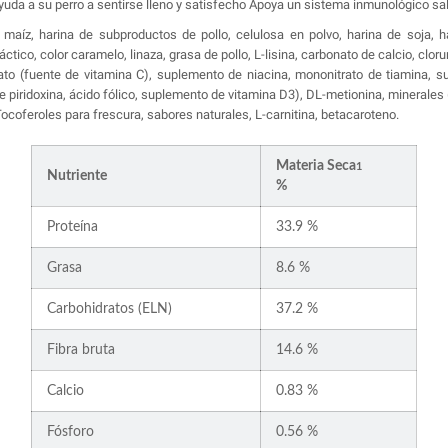
uda a su perro a sentirse lleno y satisfecho Apoya un sistema inmunológico sa
maíz, harina de subproductos de pollo, celulosa en polvo, harina de soja, h
ctico, color caramelo, linaza, grasa de pollo, L-lisina, carbonato de calcio, clorur
fato (fuente de vitamina C), suplemento de niacina, mononitrato de tiamina, 
de piridoxina, ácido fólico, suplemento de vitamina D3), DL-metionina, minerales
 Tocoferoles para frescura, sabores naturales, L-carnitina, betacaroteno.
Materia Seca
1
Nutriente
%
Proteína
33.9 %
Grasa
8.6 %
Carbohidratos (ELN)
37.2 %
Fibra bruta
14.6 %
Calcio
0.83 %
Fósforo
0.56 %