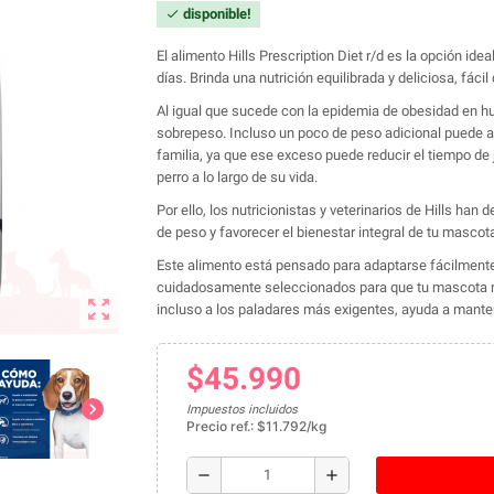
disponible!
check
El alimento Hills Prescription Diet r/d es la opción id
días. Brinda una nutrición equilibrada y deliciosa, fácil 
Al igual que sucede con la epidemia de obesidad en 
sobrepeso. Incluso un poco de peso adicional puede afe
familia, ya que ese exceso puede reducir el tiempo de j
perro a lo largo de su vida.
Por ello, los nutricionistas y veterinarios de Hills han
de peso y favorecer el bienestar integral de tu mascota
Este alimento está pensado para adaptarse fácilmente a
cuidadosamente seleccionados para que tu mascota re
zoom_out_map
incluso a los paladares más exigentes, ayuda a mantene
$45.990
chevron_right
Impuestos incluidos
Precio ref.: $11.792/kg
remove
add