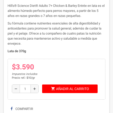
Hill's® Science Diet® Adulto 7+ Chicken & Barley Entrée en lata es el
alimento húmedo perfecto para perros mayores, a partir de los 5
años en razas grandes o 7 años en razas pequeñas.
Su fórmula contiene nutrientes esenciales de alta digestibilidad y
antioxidantes para promover la salud general, además de cuidar la
piel y el pelaje. Ofrece a tu compañero de cuatro patas la nutrición
que necesita para mantenerse activo y saludable a medida que
envejece.
Lata de 370g
$3.590
Impuestos incluidos
Precio ref.: $10/gr
shopping_cart
remove
add
AÑADIR AL CARRITO
COMPARTIR