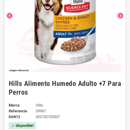
chevron_left
chevron_right
Hills Alimento Humedo Adulto +7 Para
Perros
Marca
Hills
Referencia
39967
EAN13
052742705507
disponible!
check