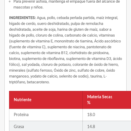
Para prevenir asfixia, mantenga el empaque fuera del alcance de
mascotas y niños.
INGREDIENTES:
Agua, pollo, cebada perlada partida, maíz integral,
hígado de cerdo, suero deshidratado, pulpa de remolacha
deshidratada, aceite de soja, harina de gluten de maíz, sabor a
hígado de pollo, cloruro de colina, carbonato de calcio, vitaminas
(suplemento de vitamina E, mononitrato de tiamina, Ácido ascórbico
(fuente de vitamina C), suplemento de niacina, pantotenato de
calcio, suplemento de vitamina B12, clorhidrato de piridoxina,
biotina, suplemento de riboflavina, suplemento de vitamina D3, ácido
fólico), sal yodada, cloruro de potasio, colorante de óxido de hierro,
minerales (sulfato ferroso, Óxido de zinc, sulfato de cobre, óxido
manganoso, yodato de calcio, selenito de sodio), taurina, L-
triptófano, betacaroteno.
Materia Seca
1
Nutriente
%
Proteína
18.0
Grasa
14.8