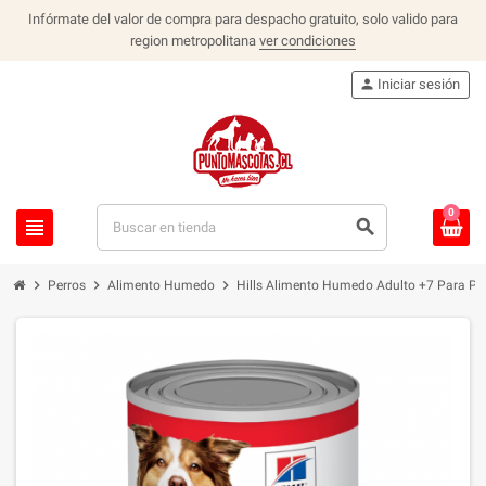
Infórmate del valor de compra para despacho gratuito, solo valido para
region metropolitana
ver condiciones
person
Iniciar sesión
0
view_headline
search
chevron_right
chevron_right
chevron_right
Perros
Alimento Humedo
Hills Alimento Humedo Adulto +7 Para Pe