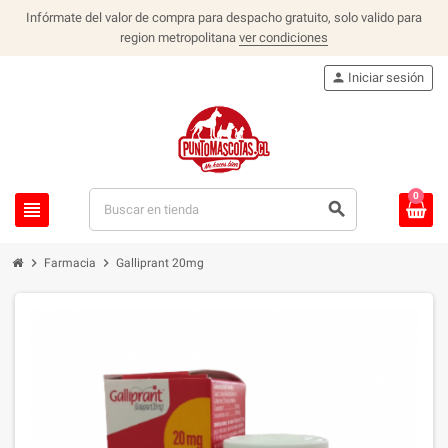
Infórmate del valor de compra para despacho gratuito, solo valido para
region metropolitana
ver condiciones
person
Iniciar sesión
0
view_headline
search
chevron_right
chevron_right
Farmacia
Galliprant 20mg