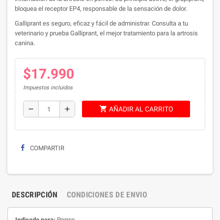
bloquea el receptor EP4, responsable de la sensación de dolor.
Galliprant es seguro, eficaz y fácil de administrar. Consulta a tu
veterinario y prueba Galliprant, el mejor tratamiento para la artrosis
canina.
$17.990
Impuestos incluidos
shopping_cart
remove
add
AÑADIR AL CARRITO
COMPARTIR
DESCRIPCIÓN
CONDICIONES DE ENVIO
Indicado para:
Perros.