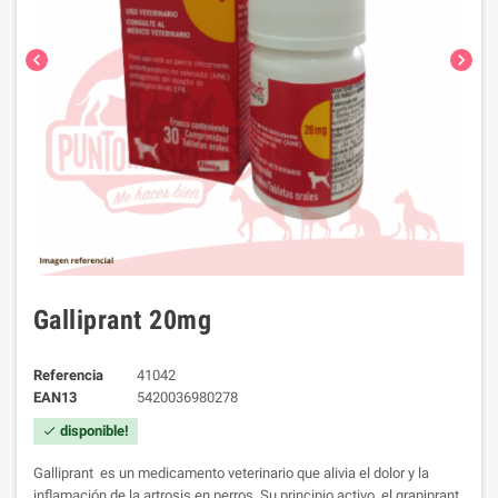
chevron_left
chevron_right
Galliprant 20mg
Referencia
41042
EAN13
5420036980278
disponible!
check
Galliprant es un medicamento veterinario que alivia el dolor y la
inflamación de la artrosis en perros. Su principio activo, el grapiprant,