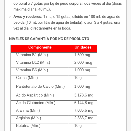
corporal o 7 gotas por kg de peso corporal, dos veces al día (dosis
máxima diaria: 40 mL).
Aves y roedores:
1 mL, o 15 gotas, diluido en 100 mL de agua de
bebida (10 mL por litro de agua de bebida), o aún 3 a 4 gotas, una
vez al día, directamente en la boca.
NIVELES DE GARANTÍA POR KG DE PRODUCTO
Componente
Unidades
Vitamina B1 (Mín.)
1.500 mg
Vitamina B12 (Mín.)
2.000 mcg
Vitamina B6 (Mín.)
1.000 mg
Colina (Mín.)
10 g
Pantotenato de Cálcio (Mín.)
1.000 mg
Ácido Aspártico (Mín.)
3.178,6 mg
Ácido Glutámico (Mín.)
6.144,8 mg
Alanina (Mín.)
7.085,6 mg
Arginina (Mín.)
2.383,7 mg
Betaína (Mín.)
10 g