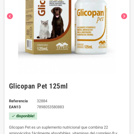
chevron_left
chevron_right
Glicopan Pet 125ml
Referencia
32884
EAN13
7898053580883
disponible!
check
Glicopan Pet es un suplemento nutricional
que combina 22
aminoácidos fácilmente absorbibles, vitaminas del complejo B y