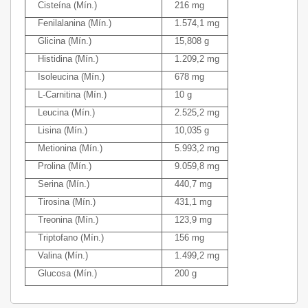
Cisteína (Mín.)
216 mg
Fenilalanina (Mín.)
1.574,1 mg
Glicina (Mín.)
15,808 g
Histidina (Mín.)
1.209,2 mg
Isoleucina (Mín.)
678 mg
L-Carnitina (Mín.)
10 g
Leucina (Mín.)
2.525,2 mg
Lisina (Mín.)
10,035 g
Metionina (Mín.)
5.993,2 mg
Prolina (Mín.)
9.059,8 mg
Serina (Mín.)
440,7 mg
Tirosina (Mín.)
431,1 mg
Treonina (Mín.)
123,9 mg
Triptofano (Mín.)
156 mg
Valina (Mín.)
1.499,2 mg
Glucosa (Mín.)
200 g