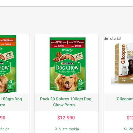
¡En oferta!
 100grs Dog
Pack 20 Sobres 100grs Dog
Glicopa
ro...
Chow Perro...
recio
Precio
990
$12.990
$1
rápida
Vista rápida
Vis

