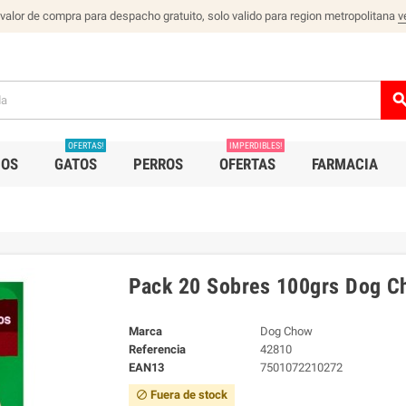
 valor de compra para despacho gratuito, solo valido para region metropolitana
v
sear
OFERTAS!
IMPERDIBLES!
IOS
GATOS
PERROS
OFERTAS
FARMACIA
Pack 20 Sobres 100grs Dog C
Marca
Dog Chow
Referencia
42810
EAN13
7501072210272
Fuera de stock
block