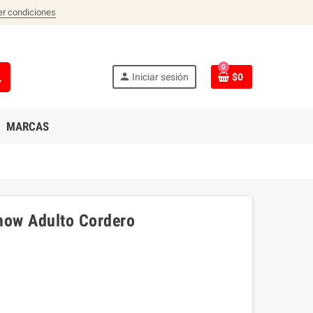
er condiciones
0
ch
person
Iniciar sesión
$0
MARCAS
how Adulto Cordero