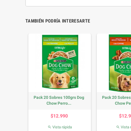
TAMBIÉN PODRÍA INTERESARTE
Chow Pollo
Pack 20 Sobres 100grs Dog
Pack 20 Sobres
Chow Perro...
Chow Per
io
Precio
P
0
$12.990
$12.
da
Vista rápida
Vista 

