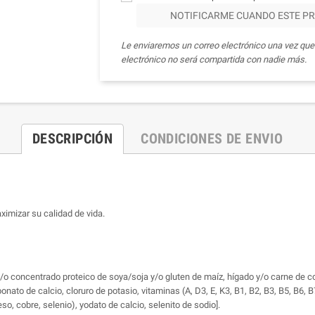
NOTIFICARME CUANDO ESTE PR
Le enviaremos un correo electrónico una vez que 
electrónico no será compartida con nadie más.
DESCRIPCIÓN
CONDICIONES DE ENVIO
imizar su calidad de vida.
 y/o concentrado proteico de soya/soja y/o gluten de maíz, hígado y/o carne de co
onato de calcio, cloruro de potasio, vitaminas (A, D3, E, K3, B1, B2, B3, B5, B6, B7
so, cobre, selenio), yodato de calcio, selenito de sodio].