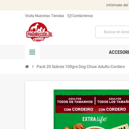
Infórmate del
Visita Nuestras Tiendas
Contáctenos
view_headline
ACCESOR
chevron_right
Pack 20 Sobres 100grs Dog Chow Adulto Cordero