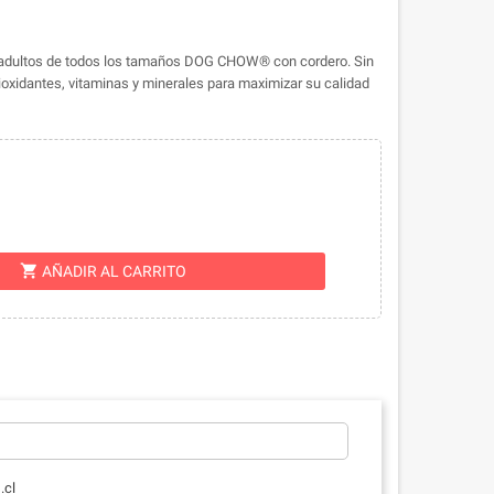
 adultos de todos los tamaños DOG CHOW® con cordero. Sin
ioxidantes, vitaminas y minerales para maximizar su calidad
shopping_cart
AÑADIR AL CARRITO
.cl