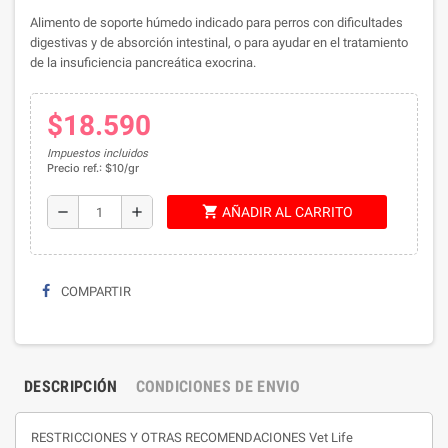
Alimento de soporte húmedo indicado para perros con dificultades
digestivas y de absorción intestinal, o para ayudar en el tratamiento
de la insuficiencia pancreática exocrina.
$18.590
Impuestos incluidos
Precio ref.: $10/gr
shopping_cart
remove
add
AÑADIR AL CARRITO
COMPARTIR
DESCRIPCIÓN
CONDICIONES DE ENVIO
RESTRICCIONES Y OTRAS RECOMENDACIONES Vet Life