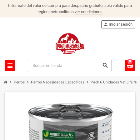
Infórmate del valor de compra para despacho gratuito, solo valido para
region metropolitana
ver condiciones
person
Iniciar sesión
0
view_headline
search
chevron_right
chevron_right
chevron_right
Perros
Perros Necesidades Específicas
Pack 6 Unidades Vet Life Nat