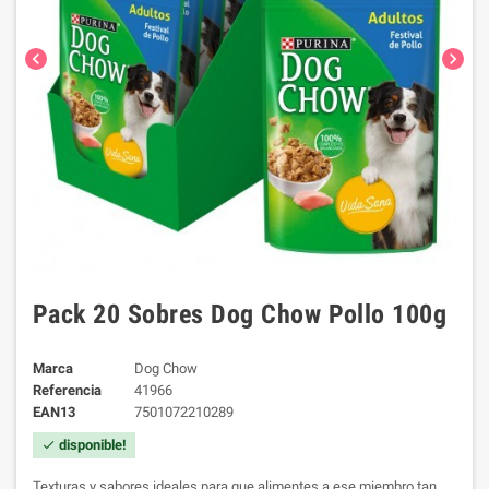
chevron_left
chevron_right
Pack 20 Sobres Dog Chow Pollo 100g
Marca
Dog Chow
Referencia
41966
EAN13
7501072210289
disponible!
check
Texturas y sabores ideales para que alimentes a ese miembro tan