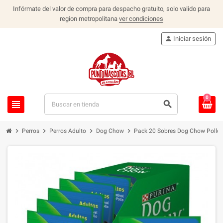
Infórmate del valor de compra para despacho gratuito, solo valido para
region metropolitana
ver condiciones
person
Iniciar sesión
0
view_headline
search
chevron_right
chevron_right
chevron_right
chevron_right
Perros
Perros Adulto
Dog Chow
Pack 20 Sobres Dog Chow Pollo