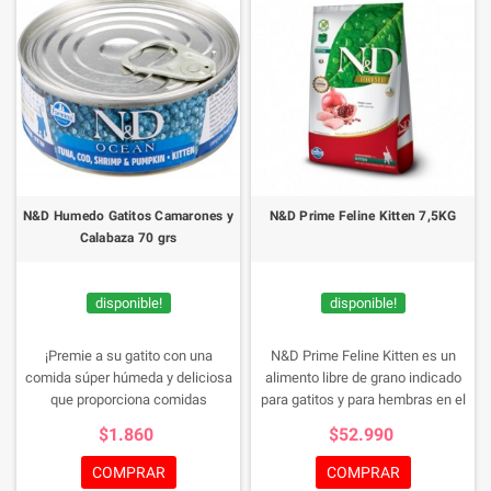
N&D Humedo Gatitos Camarones y
N&D Prime Feline Kitten 7,5KG
Calabaza 70 grs
disponible!
disponible!
¡Premie a su gatito con una
N&D Prime Feline Kitten es un
comida súper húmeda y deliciosa
alimento libre de grano indicado
que proporciona comidas
para gatitos y para hembras en el
completas y equilibradas para que
tercio final de la gestación y
$1.860
$52.990
su gatito las disfrute en una
lactancia. Formulado con proteína
variedad de sabrosos
de pollo de alta calidad y granada.
COMPRAR
COMPRAR
sabores. ¡Cada fórmula está
Óptimo equilibrio de minerales.