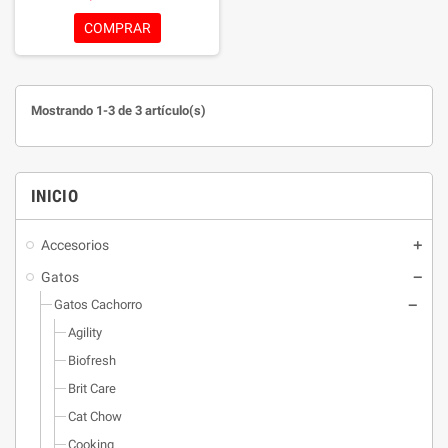
lactancia. Formulado con proteína
de pollo de alta calidad y granada.
COMPRAR
Óptimo equilibrio de minerales.
Enriquecido con frutas y
legumbres. Con esencias
botánicas como Té Verde, Alfalfa,
Mostrando 1-3 de 3 artículo(s)
Aloe Vera y Psyllium.
INICIO
Accesorios
Gatos
Gatos Cachorro
Agility
Biofresh
Brit Care
Cat Chow
Cooking