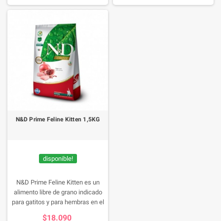
hecha con ingredientes naturales
Enriquecido con frutas y
de alta calidad.
legumbres. Con esencias
botánicas como Té Verde, Alfalfa,
Aloe Vera y Psyllium.
N&D Prime Feline Kitten 1,5KG
disponible!
N&D Prime Feline Kitten es un
alimento libre de grano indicado
para gatitos y para hembras en el
tercio final de la gestación y
$18.090