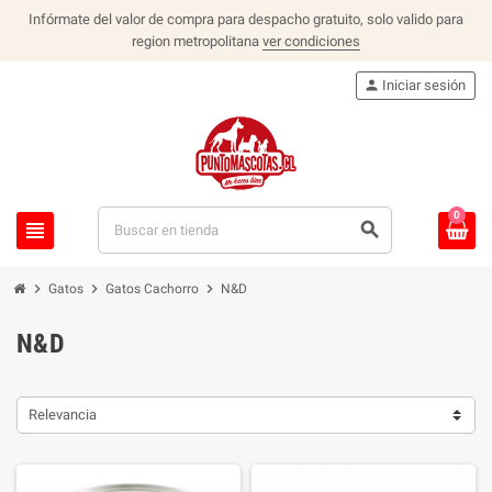
Infórmate del valor de compra para despacho gratuito, solo valido para
region metropolitana
ver condiciones
person
Iniciar sesión
0
view_headline
search
chevron_right
chevron_right
chevron_right
Gatos
Gatos Cachorro
N&D
N&D
Relevancia