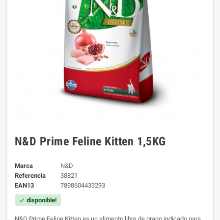
N&D Prime Feline Kitten 1,5KG
Marca
N&D
Referencia
38821
EAN13
7898604433293
disponible!
check
N&D Prime Feline Kitten es un alimento libre de grano indicado para