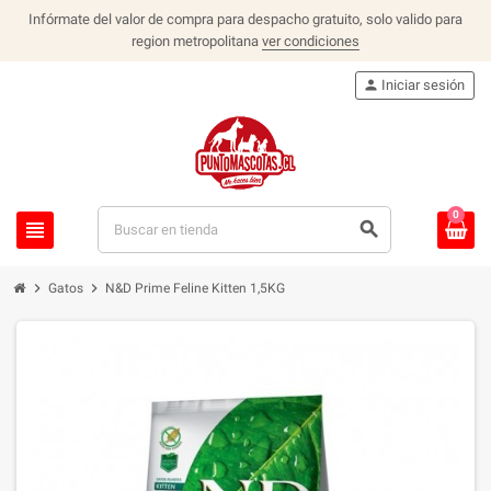
Infórmate del valor de compra para despacho gratuito, solo valido para
region metropolitana
ver condiciones
person
Iniciar sesión
0
view_headline
search
chevron_right
chevron_right
Gatos
N&D Prime Feline Kitten 1,5KG