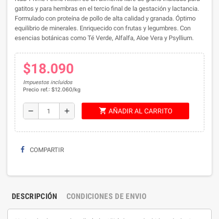
gatitos y para hembras en el tercio final de la gestación y lactancia.
Formulado con proteína de pollo de alta calidad y granada. Óptimo
equilibrio de minerales. Enriquecido con frutas y legumbres. Con
esencias botánicas como Té Verde, Alfalfa, Aloe Vera y Psyllium.
$18.090
Impuestos incluidos
Precio ref.: $12.060/kg
shopping_cart
remove
add
AÑADIR AL CARRITO
COMPARTIR
DESCRIPCIÓN
CONDICIONES DE ENVIO