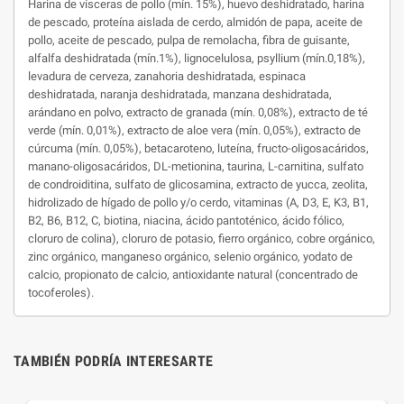
Harina de vísceras de pollo (mín. 15%), huevo deshidratado, harina
de pescado, proteína aislada de cerdo, almidón de papa, aceite de
pollo, aceite de pescado, pulpa de remolacha, fibra de guisante,
alfalfa deshidratada (mín.1%), lignocelulosa, psyllium (mín.0,18%),
levadura de cerveza, zanahoria deshidratada, espinaca
deshidratada, naranja deshidratada, manzana deshidratada,
arándano en polvo, extracto de granada (mín. 0,08%), extracto de té
verde (mín. 0,01%), extracto de aloe vera (mín. 0,05%), extracto de
cúrcuma (mín. 0,05%), betacaroteno, luteína, fructo-oligosacáridos,
manano-oligosacáridos, DL-metionina, taurina, L-carnitina, sulfato
de condroiditina, sulfato de glicosamina, extracto de yucca, zeolita,
hidrolizado de hígado de pollo y/o cerdo, vitaminas (A, D3, E, K3, B1,
B2, B6, B12, C, biotina, niacina, ácido pantoténico, ácido fólico,
cloruro de colina), cloruro de potasio, fierro orgánico, cobre orgánico,
zinc orgánico, manganeso orgánico, selenio orgánico, yodato de
calcio, propionato de calcio, antioxidante natural (concentrado de
tocoferoles).
TAMBIÉN PODRÍA INTERESARTE