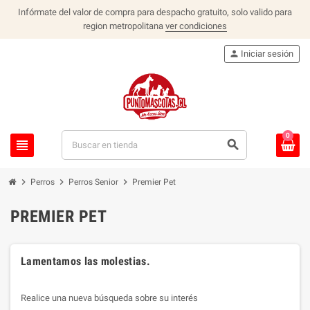
Infórmate del valor de compra para despacho gratuito, solo valido para
region metropolitana
ver condiciones
person
Iniciar sesión
0
view_headline
search
chevron_right
chevron_right
chevron_right
Perros
Perros Senior
Premier Pet
PREMIER PET
Lamentamos las molestias.
Realice una nueva búsqueda sobre su interés