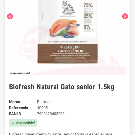
chevron_left
chevron_right
Biofresh Natural Gato senior 1.5kg
Marca
Biofresh
Referencia
40905
EAN13
7908320403293
disponible!
check
Biofresh Súper Premium Gatos Senior, fórmula especial para