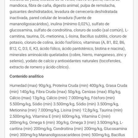
mandioca, fibra de caña, digesto animal, pulpa de remolacha,
guisantes deshidratados, levadura de cervecería deshidratada
inactivada, pared celular de levadura (fuente de
mananoligosacáridos), inulina (mínimo 0,02%), sulfato de
glucosamina, sulfato de condroitina, cloruro de sodio (sal común), L-
carnitina, taurina, DL-metionina, L-lisina, Bacillus subtilis, cloruro de
potasio, cloruro de colina, ácido fosfórico, vitaminas (A, B1, B2, B6,
B12, C, D3, E, K3, ácido fólico, ácido pantoténico, biotina e niacina),
minerales aminoácido quelatados (cobre, hierro, manganeso, zinc y
selenio), yodato de calcio y antioxidantes naturales (tocoferoles,
extracto de romero y ácido cítrico).
Contenido analítico
Humedad (max) 90g/kg, Proteína Cruda (min) 400g/kg, Grasa Cruda
(min) 140g/kg, Fibra Cruda (max) 50g/kg, Cenizas (max) 85g/kg,
Cálcio (max) 13g/kg, Cálcio (min) 7.000mg/kg, Fósforo (min)
5.500mg/kg, Sódio (min) 3.500mg/kg, Sódio (min) 3.500mg/kg,
Metionina (min) 7.000mg/kg, Lisina (min) 12,8g/kg, Taurina (min)
2.500mg/kg, Vitamina E (min) 600mg/kg, Vitamina C (min)
200mg/kg, Omega 6 (min) 30g/kg, Omega 3 (min) 3.500mg/kg, L-
caritina (min) 200mg/kg, Condroitina (min) 200mg/kg, Glucosamina
(min) 300mg/kg Mananoligossacarídeos (min) 500mg/kg, Bacillus