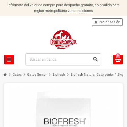
Infórmate del valor de compra para despacho gratuito, solo valido para
region metropolitana
ver condiciones
person
Iniciar sesión
0
view_headline
search
chevron_right
chevron_right
chevron_right
chevron_right
Gatos
Gatos Senior
Biofresh
Biofresh Natural Gato senior 1.5kg