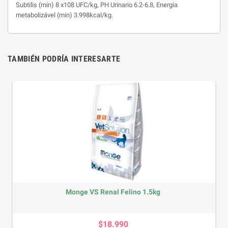
Subtilis (min) 8 x108 UFC/kg, PH Urinario 6.2-6.8, Energia
metabolizável (min) 3.998kcal/kg.
TAMBIÉN PODRÍA INTERESARTE
-20,08%
VS Renal Felino 1.5kg
Lata Applaws Adu
Precio
Pre
$2.
$18.990