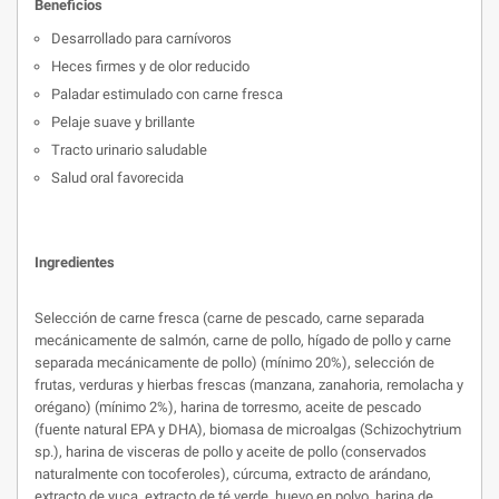
Beneficios
Desarrollado para carnívoros
Heces firmes y de olor reducido
Paladar estimulado con carne fresca
Pelaje suave y brillante
Tracto urinario saludable
Salud oral favorecida
Ingredientes
Selección de carne fresca (carne de pescado, carne separada
mecánicamente de salmón, carne de pollo, hígado de pollo y carne
separada mecánicamente de pollo) (mínimo 20%), selección de
frutas, verduras y hierbas frescas (manzana, zanahoria, remolacha y
orégano) (mínimo 2%), harina de torresmo, aceite de pescado
(fuente natural EPA y DHA), biomasa de microalgas (Schizochytrium
sp.), harina de visceras de pollo y aceite de pollo (conservados
naturalmente con tocoferoles), cúrcuma, extracto de arándano,
extracto de yuca, extracto de té verde, huevo en polvo, harina de