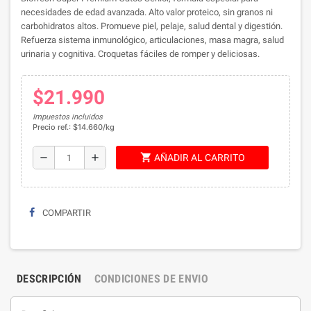
necesidades de edad avanzada. Alto valor proteico, sin granos ni
carbohidratos altos. Promueve piel, pelaje, salud dental y digestión.
Refuerza sistema inmunológico, articulaciones, masa magra, salud
urinaria y cognitiva. Croquetas fáciles de romper y deliciosas.
$21.990
Impuestos incluidos
Precio ref.: $14.660/kg
shopping_cart
remove
add
AÑADIR AL CARRITO
COMPARTIR
DESCRIPCIÓN
CONDICIONES DE ENVIO