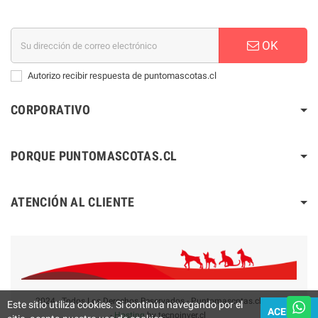
OK
Autorizo recibir respuesta de puntomascotas.cl
CORPORATIVO
PORQUE PUNTOMASCOTAS.CL
ATENCIÓN AL CLIENTE
2024 - Todos Los Derechos Reservados - Puntomascotas.cl V2.0
Este sitio utiliza cookies. Si continúa navegando por el
ACEPTAR
-
Hosting
by tecnoinver.cl