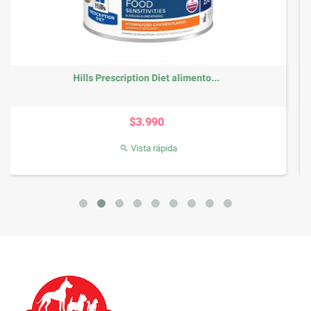
nto...
N&D Humedo Gato Atun y Salmon 70
Precio
$1.860
Vista rápida
