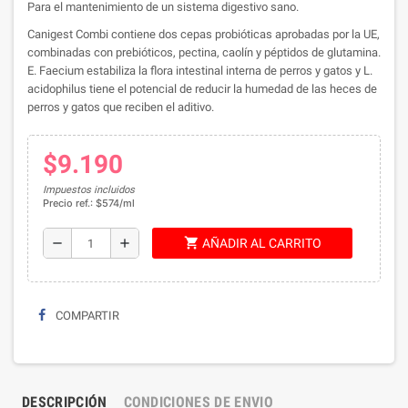
Para el mantenimiento de un sistema digestivo sano.
Canigest Combi contiene dos cepas probióticas aprobadas por la UE,
combinadas con prebióticos, pectina, caolín y péptidos de glutamina.
E. Faecium estabiliza la flora intestinal interna de perros y gatos y L.
acidophilus tiene el potencial de reducir la humedad de las heces de
perros y gatos que reciben el aditivo.
$9.190
Impuestos incluidos
Precio ref.: $574/ml
shopping_cart
remove
add
AÑADIR AL CARRITO
COMPARTIR
DESCRIPCIÓN
CONDICIONES DE ENVIO