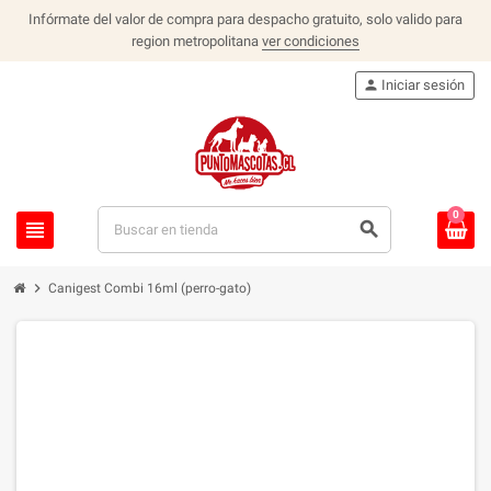
Infórmate del valor de compra para despacho gratuito, solo valido para
region metropolitana
ver condiciones
person
Iniciar sesión
0
view_headline
search
chevron_right
Canigest Combi 16ml (perro-gato)