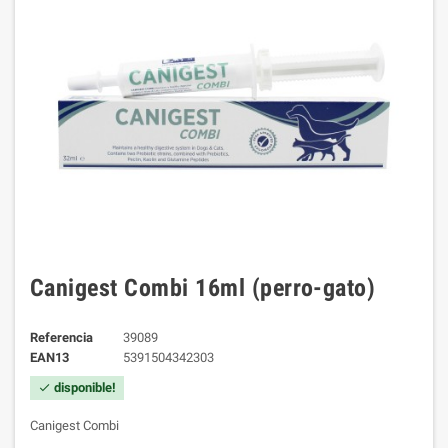
Canigest Combi 16ml (perro-gato)
Referencia
39089
EAN13
5391504342303
disponible!
check
Canigest Combi