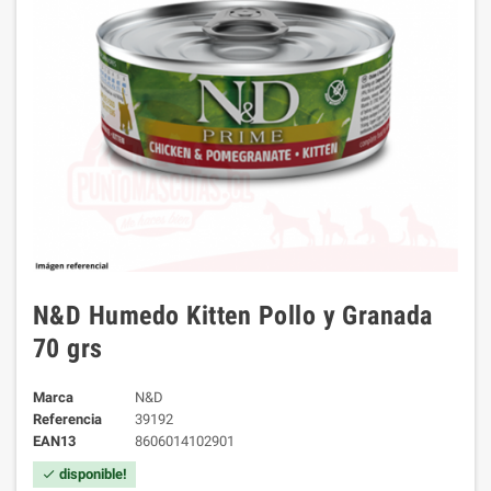
N&D Humedo Kitten Pollo y Granada
70 grs
Marca
N&D
Referencia
39192
EAN13
8606014102901
disponible!
check