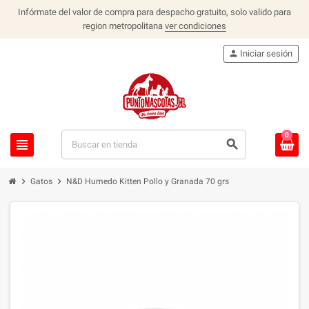
Infórmate del valor de compra para despacho gratuito, solo valido para
region metropolitana
ver condiciones
person
Iniciar sesión
0
view_headline
search
chevron_right
chevron_right
Gatos
N&D Humedo Kitten Pollo y Granada 70 grs