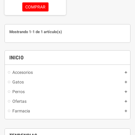
de todas las edades y razas. Su
COMPRAR
fórmula 100% natural contiene
ácidos grasos esenciales Omega
3 y Omega 6, vitaminas, minerales
y antioxidantes que actúan desde
Mostrando 1-1 de 1 artículo(s)
el interior para fortalecer la piel,
mejorar la calidad del pelaje y
disminuir la muda excesiva de
forma efectiva.
INICIO
Accesorios
Gatos
Perros
Ofertas
Farmacia