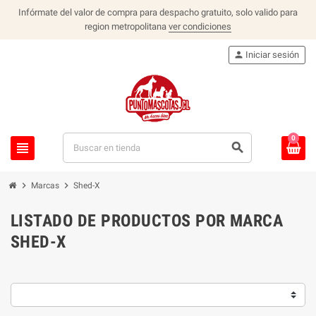
Infórmate del valor de compra para despacho gratuito, solo valido para
region metropolitana
ver condiciones
person
Iniciar sesión
0
view_headline
search
chevron_right
chevron_right
Marcas
Shed-X
LISTADO DE PRODUCTOS POR MARCA
SHED-X