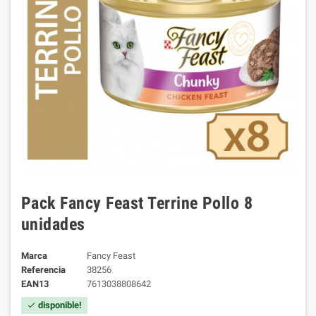
Pack Fancy Feast Terrine Pollo 8
unidades
Marca
Fancy Feast
Referencia
38256
EAN13
7613038808642
disponible!
check