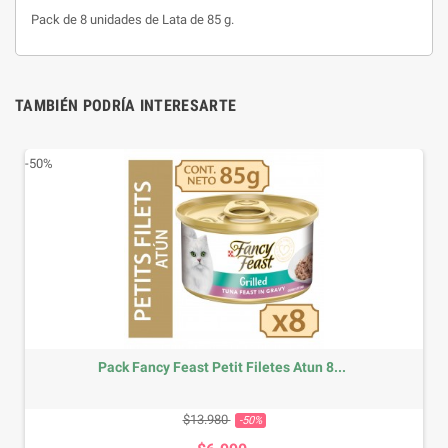
Pack de 8 unidades de
Lata de 85 g.
TAMBIÉN PODRÍA INTERESARTE
-50%
Pack Fancy Feast Petit Filetes Atun 8...
Precio base
Precio
$13.980
-50%