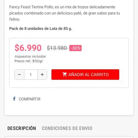
Fancy Feast Terrine Pollo, es un mix de trozos delicadamente
picados combinado con un delicioso paté, de gran sabor para tu
felino.
Pack de 8 unidades de Lata de 85 g.
$6.990
$13.980
-50%
Impuestos incluidos
Precio ref.: $10/gr
shopping_cart
remove
add
AÑADIR AL CARRITO
COMPARTIR
DESCRIPCIÓN
CONDICIONES DE ENVIO