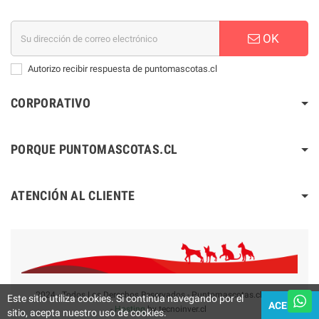
OK
Autorizo recibir respuesta de puntomascotas.cl
CORPORATIVO
PORQUE PUNTOMASCOTAS.CL
ATENCIÓN AL CLIENTE
2024 - Todos Los Derechos Reservados - Puntomascotas.cl V2.0
Este sitio utiliza cookies. Si continúa navegando por el
ACEPTAR
-
Hosting
by tecnoinver.cl
sitio, acepta nuestro uso de cookies.