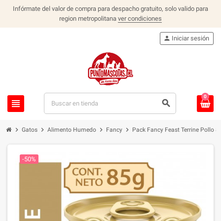
Infórmate del valor de compra para despacho gratuito, solo valido para
region metropolitana
ver condiciones
person
Iniciar sesión
0
view_headline
search
chevron_right
chevron_right
chevron_right
chevron_right
Gatos
Alimento Humedo
Fancy
Pack Fancy Feast Terrine Pollo 8
-50%