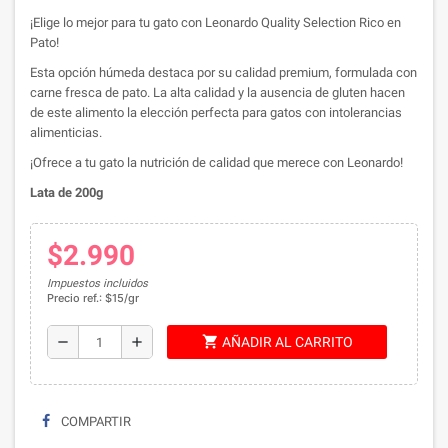
¡Elige lo mejor para tu gato con Leonardo Quality Selection Rico en
Pato!
Esta opción húmeda destaca por su calidad premium, formulada con
carne fresca de pato. La alta calidad y la ausencia de gluten hacen
de este alimento la elección perfecta para gatos con intolerancias
alimenticias.
¡Ofrece a tu gato la nutrición de calidad que merece con Leonardo!
Lata de 200g
$2.990
Impuestos incluidos
Precio ref.: $15/gr
shopping_cart
remove
add
AÑADIR AL CARRITO
COMPARTIR