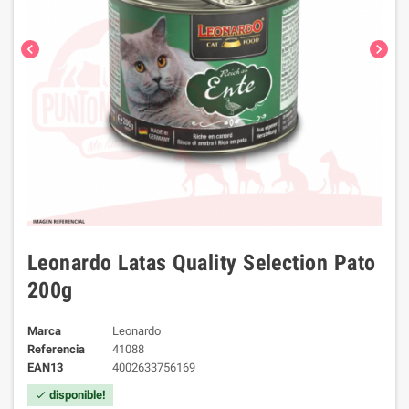
chevron_left
chevron_right
Leonardo Latas Quality Selection Pato
200g
Marca
Leonardo
Referencia
41088
EAN13
4002633756169
disponible!
check