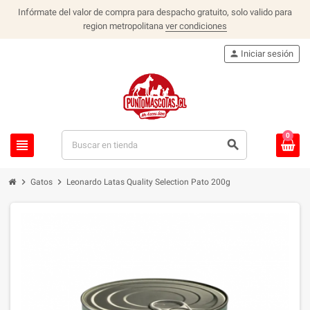
Infórmate del valor de compra para despacho gratuito, solo valido para
region metropolitana
ver condiciones
person
Iniciar sesión
0
view_headline
search
chevron_right
chevron_right
Gatos
Leonardo Latas Quality Selection Pato 200g