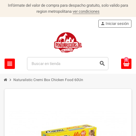
Infórmate del valor de compra para despacho gratuito, solo valido para
region metropolitana
ver condiciones
person
Iniciar sesión
0
view_headline
search
chevron_right
Naturalistic Cremi Box Chicken Food 60Un