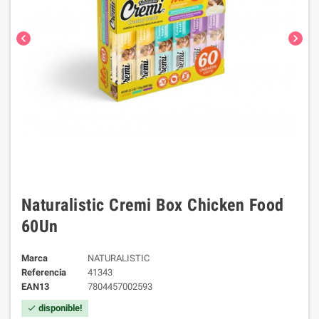
chevron_left
chevron_right
Naturalistic Cremi Box Chicken Food
60Un
Marca
NATURALISTIC
Referencia
41343
EAN13
7804457002593
disponible!
check