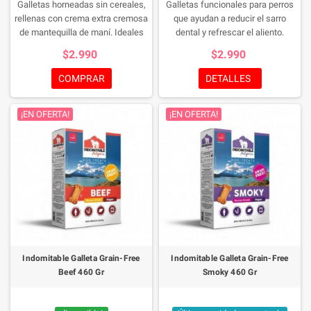
Galletas horneadas sin cereales,
Galletas funcionales para perros
rellenas con crema extra cremosa
que ayudan a reducir el sarro
de mantequilla de maní. Ideales
dental y refrescar el aliento.
para consentir a tu perro adulto
Contienen hexametafosfato de
$2.990
$2.990
con un snack delicioso y
sodio, chía, canela y jengibre.
saludable. Sin lactosa y aptas
Aptas para perros adultos de
COMPRAR
DETALLES
para dietas veganas.
todas las razas.
¡EN OFERTA!
¡EN OFERTA!
Indomitable Galleta Grain-Free
Indomitable Galleta Grain-Free
Beef 460 Gr
Smoky 460 Gr