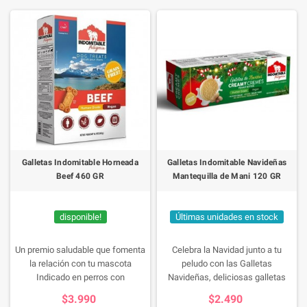
Galletas Indomitable Horneada
Galletas Indomitable Navideñas
Beef 460 GR
Mantequilla de Mani 120 GR
disponible!
Últimas unidades en stock
Un premio saludable que fomenta
Celebra la Navidad junto a tu
la relación con tu mascota
peludo con las Galletas
Indicado en perros con
Navideñas, deliciosas galletas
intolerancia o alergia alimentaria
sabor mantequilla de mani
$3.990
$2.490
Puede ser consumida por tutores
especialmente formuladas para