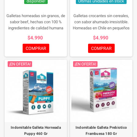
disponible!
Últimas unidades en stock
Galletas horneadas sin granos, de
Galletas crocantes sin cereales,
sabor beef, hechas con 100 %
con sabor ahumado irresistible.
ingredientes de calidad humana
Horneadas en Chile en pequeños
(human-grade). Veganas,
lotes con ingredientes de calidad
$4.990
$4.990
deliciosas y formuladas por
para mascotas con intolerancias
veterinarios, perfectas para
alimentarias.
COMPRAR
COMPRAR
entrenamientos o premios
saludables.
¡EN OFERTA!
¡EN OFERTA!
Indomitable Galleta Horneada
Indomitable Galleta Prebiotico
Puppy 460 Gr
Frambuesa 180 Gr