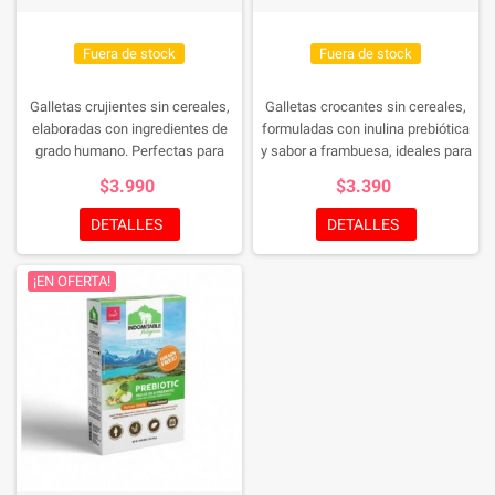
Fuera de stock
Fuera de stock
Galletas crujientes sin cereales,
Galletas crocantes sin cereales,
elaboradas con ingredientes de
formuladas con inulina prebiótica
grado humano. Perfectas para
y sabor a frambuesa, ideales para
cachorros, horneadas en Chile, sin
fomentar una flora intestinal
$3.990
$3.390
preservantes artificiales, y
saludable y aportar antioxidantes
formuladas por veterinarios.
naturales.
DETALLES
DETALLES
¡EN OFERTA!