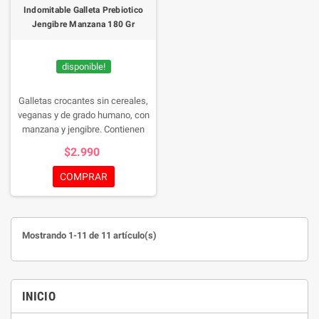
Indomitable Galleta Prebiotico
Jengibre Manzana 180 Gr
disponible!
Galletas crocantes sin cereales,
veganas y de grado humano, con
manzana y jengibre. Contienen
inulina prebiótica, ideal para
$2.990
promover una flora intestinal
saludable en tu perro.
COMPRAR
Mostrando 1-11 de 11 artículo(s)
INICIO