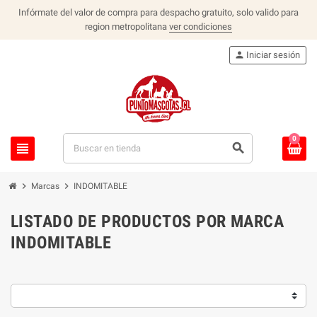
Infórmate del valor de compra para despacho gratuito, solo valido para
region metropolitana
ver condiciones
person
Iniciar sesión
0
view_headline
search
chevron_right
chevron_right
Marcas
INDOMITABLE
LISTADO DE PRODUCTOS POR MARCA
INDOMITABLE