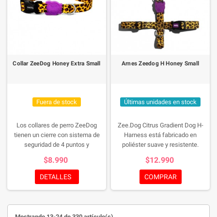
Collar ZeeDog Honey Extra Small
Arnes Zeedog H Honey Small
Fuera de stock
Últimas unidades en stock
Los collares de perro ZeeDog
Zee.Dog Citrus Gradient Dog H-
tienen un cierre con sistema de
Harness está fabricado en
seguridad de 4 puntos y
poliéster suave y resistente.
regulación para mejor ajuste,
Diseño alegre en colorido
$8.990
$12.990
suave a la piel, totalmente
degradado. Cuenta con dos anillas
ajustables y vienen con una
en forma de D para la fijación de la
DETALLES
COMPRAR
hebilla construida con un sistema
correa. La hebilla está cuenta con
de bloqueo de 4 puntos para
un sistema de bloqueo de 4
mayor seguridad.
puntos para mayor seguridad. La
mejor opción para los paseos
Mostrando 13-24 de 330 artículo(s)