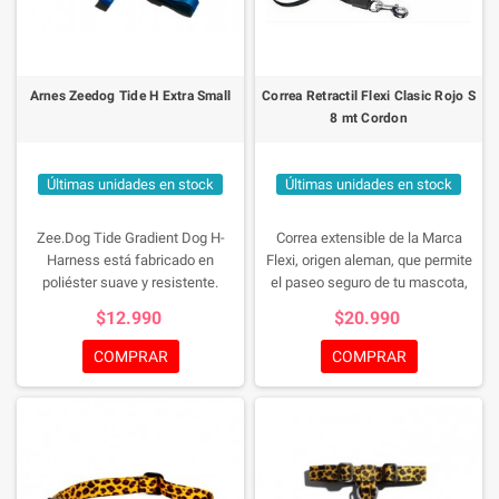
Arnes Zeedog Tide H Extra Small
Correa Retractil Flexi Clasic Rojo S
8 mt Cordon
Últimas unidades en stock
Últimas unidades en stock
Zee.Dog Tide Gradient Dog H-
Correa extensible de la Marca
Harness está fabricado en
Flexi, origen aleman, que permite
poliéster suave y resistente.
el paseo seguro de tu mascota,
Diseño alegre en colorido
mediante una cuerda de 8 metros
$12.990
$20.990
degradado. Cuenta con dos anillas
para perros hasta 12 kg. de peso.
en forma de D para la fijación de la
COMPRAR
COMPRAR
correa. La hebilla está cuenta con
un sistema de bloqueo de 4
puntos para mayor seguridad. La
mejor opción para los paseos
diarios.