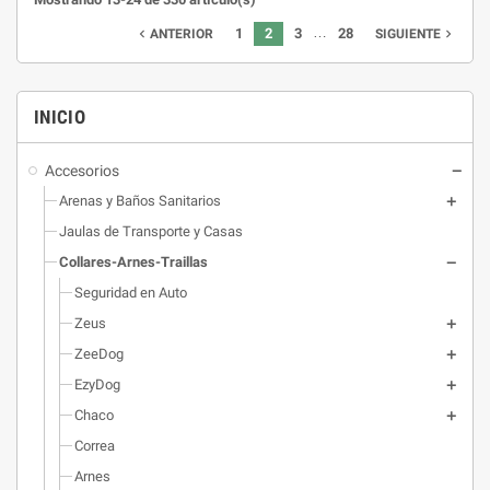
diarios.
…
1
2
3
28
navigate_before
navigate_next
ANTERIOR
SIGUIENTE
INICIO
Accesorios
Arenas y Baños Sanitarios
Jaulas de Transporte y Casas
Collares-Arnes-Traillas
Seguridad en Auto
Zeus
ZeeDog
EzyDog
Chaco
Correa
Arnes