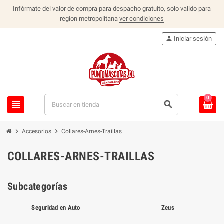
Infórmate del valor de compra para despacho gratuito, solo valido para
region metropolitana
ver condiciones
person
Iniciar sesión
0
view_headline
search
chevron_right
chevron_right
Accesorios
Collares-Arnes-Traillas
COLLARES-ARNES-TRAILLAS
Subcategorías
Seguridad en Auto
Zeus