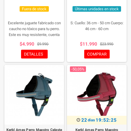
Fuera de stock
Últimas unidades en stock
Excelente juguete fabricado con
S: Cuello: 36 cm - 50 cm Cuerpo:
caucho no tóxico para tu perro.
46 cm - 60 cm
Este es muy resistente, cuenta
con un compartimiento para
$4.990
$11.990
$9.990
$23.990
colocar snacks lo que hace más
atractivo el juego para tu perro.
DETALLES
COMPRAR
Además tiene capacidad de
rebote.
-50,05%
22
19:52:25
días
Kerbl Arnes Perro Maestro Celeste
Kerbl Arnes Perro Maestro