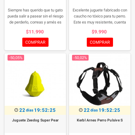
Siempre has querido que tu gato
Excelente juguete fabricado con
pueda salir a pasear sin el riesgo
caucho no tóxico para tu perro.
de perderlo, correas y arnés es
Este es muy resistente, cuenta
conjuntos que ofrecen esa
con un compartimiento para
$11.990
$9.990
posibilidad y en una gama de
colocar snacks lo que hace más
colores sobrios y de moda. El
atractivo el juego para tu perro.
COMPRAR
COMPRAR
Arnés y Correa Cat-It está hecho
Además tiene capacidad de
de material de nylon seguro,
rebote.
-50,05%
-50,02%
cómodo y duradero. Deslizador de
ajuste del arnés permiten un
ajuste personalizado y rápido. La
campana dorada advierte la
presencia de su gato.
22
19:52:25
22
19:52:25
días
días
Juguete Zeedog Super Pear
Kerbl Arnes Perro Pulsive S