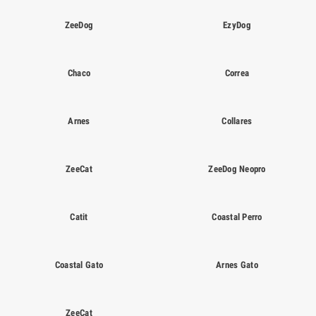
ZeeDog
EzyDog
Chaco
Correa
Arnes
Collares
ZeeCat
ZeeDog Neopro
Catit
Coastal Perro
Coastal Gato
Arnes Gato
ZeeCat