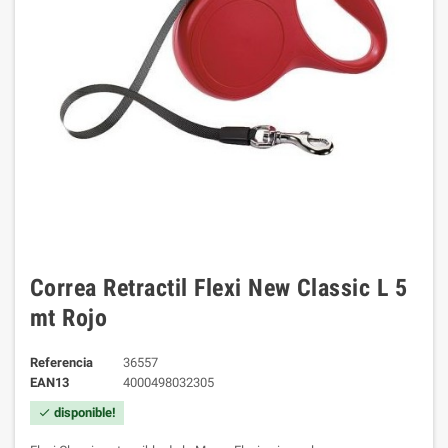
Correa Retractil Flexi New Classic L 5
mt Rojo
Referencia
36557
EAN13
4000498032305
disponible!
check