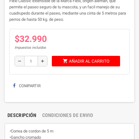
Flexi Classic extensible de la Marca Flexi, origen aleman, que
permite el paseo seguro de tu mascota, y un facil manejo de su
cuadrupedo durante el paseo, mediante una cinta de 5 metros para
perros de hasta 50 kg. de peso.
$32.990
Impuestos incluidos
shopping_cart
remove
add
AÑADIR AL CARRITO
COMPARTIR
DESCRIPCIÓN
CONDICIONES DE ENVIO
•Correa de cordon de 5 m
•Gancho cromado