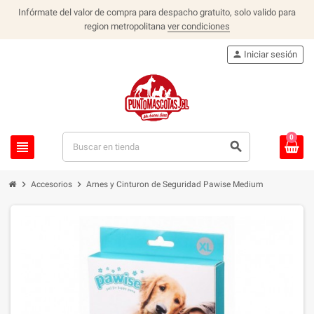
Infórmate del valor de compra para despacho gratuito, solo valido para
region metropolitana
ver condiciones
person
Iniciar sesión
0
view_headline
search
chevron_right
chevron_right
Accesorios
Arnes y Cinturon de Seguridad Pawise Medium