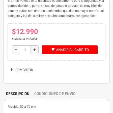
El arnés Pawise está diseñado especialmente para la seguridad y la
comodidad de tu perro, en sus de paseo o de viaje, es muy fácil de
poner y quitar, con tirantes acolchados que dan un mayor comfort al
pasajero y los del cuello y el pecho completamente ajustables
$12.990
Impuestos incluidos
shopping_cart
remove
add
AÑADIR AL CARRITO
COMPARTIR
DESCRIPCIÓN
CONDICIONES DE ENVIO
Medida. 50 a 70 cm