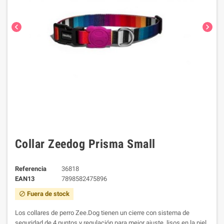
chevron_left
chevron_right
Collar Zeedog Prisma Small
Referencia
36818
EAN13
7898582475896
Fuera de stock
block
Los collares de perro Zee.Dog tienen un cierre con sistema de
seguridad de 4 puntos y regulación para mejor ajuste, li
sos en la piel,