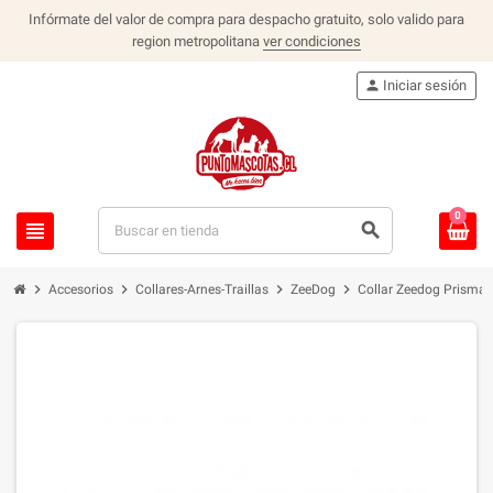
Infórmate del valor de compra para despacho gratuito, solo valido para
region metropolitana
ver condiciones
person
Iniciar sesión
0
view_headline
search
chevron_right
chevron_right
chevron_right
chevron_right
Accesorios
Collares-Arnes-Traillas
ZeeDog
Collar Zeedog Prisma 