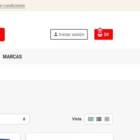
er condiciones
0
ch
person
Iniciar sesión
$0
MARCAS
view_comfy
view_list
view_headline
Vista