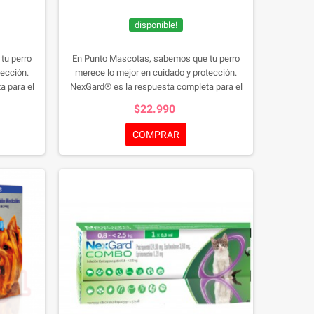
disponible!
tu perro
En Punto Mascotas, sabemos que tu perro
tección.
merece lo mejor en cuidado y protección.
a para el
NexGard® es la respuesta completa para el
ros. Este
control de pulgas, garrapatas y ácaros. Este
$22.990
or a carne
antiparasitario masticable con sabor a carne
delicioso
no solo es eficiente sino también delicioso
COMPRAR
anas de
para tu mascota.
Desde las 8 semanas de
eguro para
edad y 2 kg de peso, NexGard® es seguro para
 de 1 o 3
todas las razas. Elije entre la caja de 1 o 3
a defensa
comprimidos y brinda a tu perro una defensa
omprimido
robusta con NexGard®.
NexGard 3
Comprimidos 25 a 50 Kg