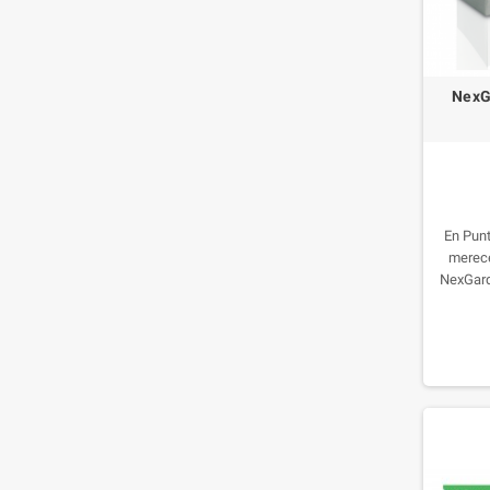
NexG
En Pun
merece
NexGard
control 
antipara
no solo
para tu
edad y 2 
todas l
comprimi
rob