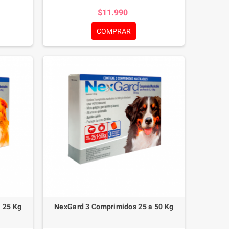
ros. Este
control de pulgas, garrapatas y ácaros. Este
$11.990
or a carne
antiparasitario masticable con sabor a carne
delicioso
no solo es eficiente sino también delicioso
COMPRAR
anas de
para tu mascota.
Desde las 8 semanas de
eguro para
edad y 2 kg de peso, NexGard® es seguro para
 de 1 o 3
todas las razas. Elije entre la caja de 1 o 3
a defensa
comprimidos y brinda a tu perro una defensa
Caja 1
robusta con NexGard®.
NexGard 1
Comprimidos 25 a 50 Kg
 25 Kg
NexGard 3 Comprimidos 25 a 50 Kg