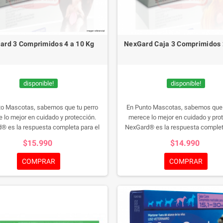
ard 3 Comprimidos 4 a 10 Kg
NexGard Caja 3 Comprimidos 
disponible!
disponible!
to Mascotas, sabemos que tu perro
En Punto Mascotas, sabemos que 
 lo mejor en cuidado y protección.
merece lo mejor en cuidado y pro
® es la respuesta completa para el
NexGard® es la respuesta complet
de pulgas, garrapatas y ácaros. Este
control de pulgas, garrapatas y áca
$15.990
$14.990
sitario masticable con sabor a carne
antiparasitario masticable con sab
 es eficiente sino también delicioso
no solo es eficiente sino también 
COMPRAR
COMPRAR
 mascota.
Desde las 8 semanas de
para tu mascota.
Desde las 8 sem
kg de peso, NexGard® es seguro para
edad y 2 kg de peso, NexGard® es s
as razas. Elije entre la caja de 1 o 3
todas las razas. Elije entre la caja
dos y brinda a tu perro una defensa
comprimidos y brinda a tu perro un
usta con NexGard®.
NexGard 3
robusta con NexGard®.
NexGard 
Comprimidos 4 a 10 Kg
Comprimidos 2 a 4 Kg