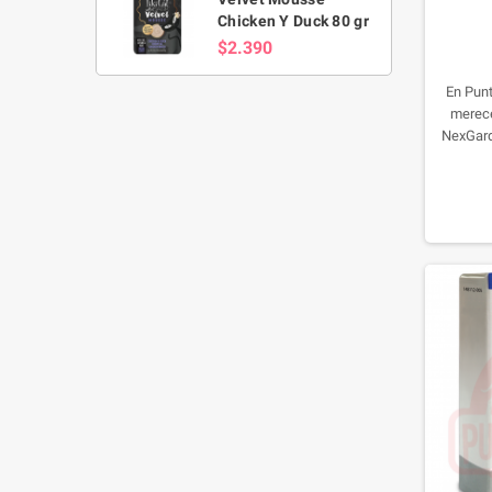
Chicken Y Duck 80 gr
$2.390
En Pun
merece
NexGard
control 
antipara
no solo
para tu
edad y 2 
todas l
comprimi
rob