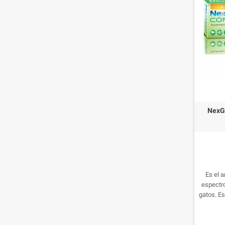
NexG
Es el a
espectr
gatos. Es
internos
gusanos i