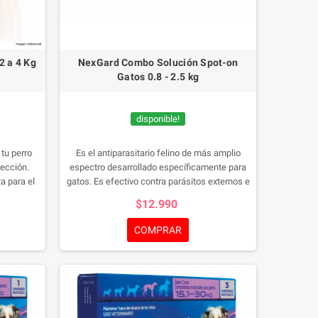
2 a 4 Kg
NexGard Combo Solución Spot-on
Gatos 0.8 - 2.5 kg
disponible!
tu perro
Es el antiparasitario felino de más amplio
tección.
espectro desarrollado específicamente para
a para el
gatos. Es efectivo contra parásitos externos e
ros. Este
internos, incluidas pulgas, ácaros del oído, y
$12.990
or a carne
gusanos intestinales, pulmonares y vesicales.
delicioso
Contenido: 1 unidad
COMPRAR
anas de
eguro para
 de 1 o 3
a defensa
Caja 3