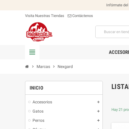
Infórmate del
Visita Nuestras Tiendas
Contáctenos
view_headline
ACCESOR
chevron_right
Marcas
chevron_right
Nexgard
LIST
INICIO
Accesorios
Hay 21 pro
Gatos
Perros