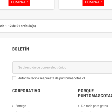
COMPRAR
COMPRAR
sea fácil y agradable para tu pelu
Disponible en cajas de 1 o 3 comp
este antiparasitario de amplio e
asegura que tu mascota esté prot
manera integral. Dale a tu compañer
do 1-12 de 21 artículo(s)
defensa que se merece con Ne
SPECTRA®.
Nexgard Spectra 15.1 
Comprimido
BOLETÍN
Autorizo recibir respuesta de puntomascotas.cl
CORPORATIVO
PORQUE
PUNTOMASCOTAS
Entrega
De todo para gatos