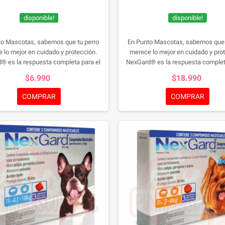
disponible!
disponible!
to Mascotas, sabemos que tu perro
En Punto Mascotas, sabemos que 
 lo mejor en cuidado y protección.
merece lo mejor en cuidado y pro
® es la respuesta completa para el
NexGard® es la respuesta complet
de pulgas, garrapatas y ácaros. Este
control de pulgas, garrapatas y áca
$6.990
$18.990
sitario masticable con sabor a carne
antiparasitario masticable con sab
 es eficiente sino también delicioso
no solo es eficiente sino también 
COMPRAR
COMPRAR
 mascota.
Desde las 8 semanas de
para tu mascota.
Desde las 8 sem
kg de peso, NexGard® es seguro para
edad y 2 kg de peso, NexGard® es s
as razas. Elije entre la caja de 1 o 3
todas las razas. Elije entre la caja
dos y brinda a tu perro una defensa
comprimidos y brinda a tu perro un
usta con NexGard®.
NexGard 1
robusta con NexGard®.
NexGard 3 C
Comprimidos 4 a 10 Kg
10 a 25 Kg