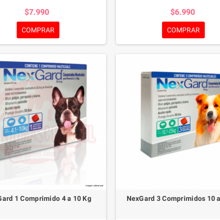
de pulgas, garrapatas y ácaros. Este
control de pulgas, garrapatas y áca
$7.990
$6.990
sitario masticable con sabor a carne
antiparasitario masticable con sab
 es eficiente sino también delicioso
no solo es eficiente sino también 
COMPRAR
COMPRAR
u mascota.Desde las 8 semanas de
para tu mascota.
Desde las 8 sem
kg de peso, NexGard® es seguro para
edad y 2 kg de peso, NexGard® es s
as razas. Elije entre la caja de 1 o 3
todas las razas. Elije entre la caja
dos y brinda a tu perro una defensa
comprimidos y brinda a tu perro un
con NexGard®.NexGard 1 Comprimido
robusta con NexGard®.
NexGard 
10 a 25 Kg
Comprimidos 2 a 4 Kg
ard 1 Comprimido 4 a 10 Kg
NexGard 3 Comprimidos 10 a