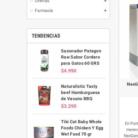
Ofertas
Farmacia
TENDENCIAS
Sazonador Patagon
Raw Sabor Cordero
para Gatos 60 GRS
$4.990
NexG
Naturalistic Tasty
beef Hamburguesa
de Vacuno BBQ
$3.290
Tiki Cat Baby Whole
En Pun
Foods Chicken Y Egg
merece
Wet Food 70 gr
NexGard