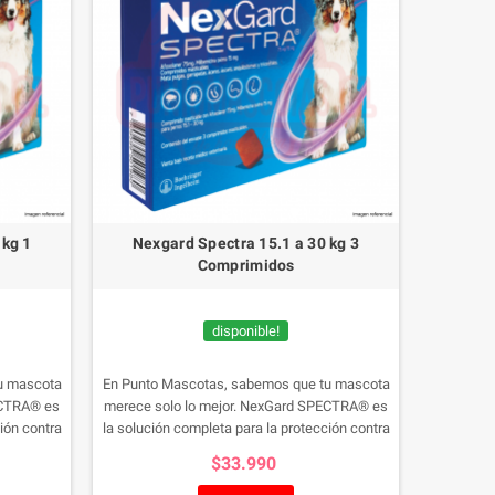
 kg 1
Nexgard Spectra 15.1 a 30 kg 3
Comprimidos
disponible!
u mascota
En Punto Mascotas, sabemos que tu mascota
ECTRA® es
merece solo lo mejor. NexGard SPECTRA® es
ión contra
la solución completa para la protección contra
nos. Estos
pulgas, garrapatas y parásitos internos. Estos
$33.990
n sabor a
deliciosos bocados masticables con sabor a
nistración
carne de ternera hacen que la administración