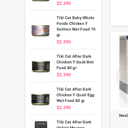
$2.390
control 
antipara
no solo
Tiki Cat Baby Whole
para t
Foods Chicken Y
edad y 2 
Salmon Wet Food 70
todas l
gr
comprimi
$2.390
robusta 
Tiki Cat After Dark
Chicken Y Duck Wet
Food 80 gr
$2.390
Tiki Cat After Dark
Chicken Y Quail Egg
Wet Food 80 gr
$2.390
NexG
Tiki Cat After Dark
Velvet Mousse