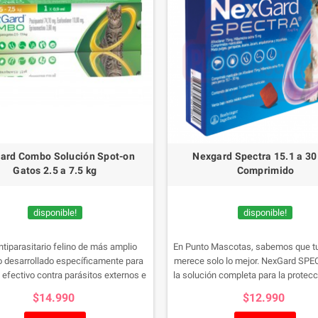
ard Combo Solución Spot-on
Nexgard Spectra 15.1 a 30
Gatos 2.5 a 7.5 kg
Comprimido
disponible!
disponible!
ntiparasitario felino de más amplio
En Punto Mascotas, sabemos que t
o desarrollado específicamente para
merece solo lo mejor. NexGard SP
 efectivo contra parásitos externos e
la solución completa para la protecc
, incluidas pulgas, ácaros del oído, y
pulgas, garrapatas y parásitos inter
$14.990
$12.990
ntestinales, pulmonares y vesicales.
deliciosos bocados masticables co
Contenido: 1 unidad
carne de ternera hacen que la admi