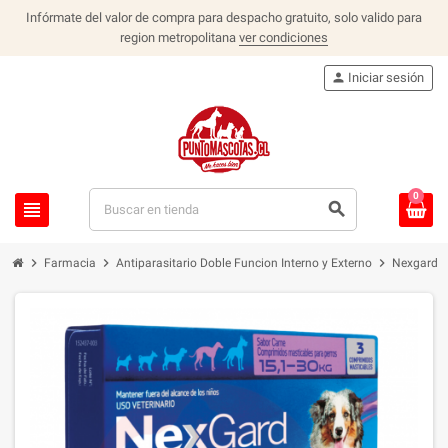
Infórmate del valor de compra para despacho gratuito, solo valido para
region metropolitana
ver condiciones
person
Iniciar sesión
0
view_headline
search
chevron_right
chevron_right
chevron_right
Farmacia
Antiparasitario Doble Funcion Interno y Externo
Nexgard S