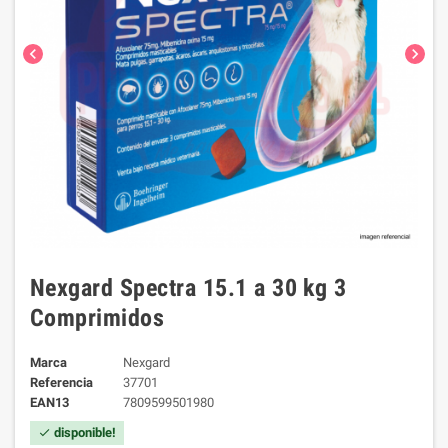
chevron_left
chevron_right
Nexgard Spectra 15.1 a 30 kg 3
Comprimidos
Marca
Nexgard
Referencia
37701
EAN13
7809599501980
disponible!
check