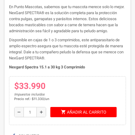
En Punto Mascotas, sabemos que tu mascota merece solo lo mejor.
NexGard SPECTRA® es la solución completa para la protección
contra pulgas, garrapatas y parásitos internos. Estos deliciosos
bocados masticables con sabor a carne de ternera hacen que la
administración sea fácil y agradable para tu peludo amigo.
Disponible en cajas de 1 o 3 comprimidos, este antiparasitario de
amplio espectro asegura que tu mascota esté protegida de manera
integral. Dale a tu compañero peludo la defensa que se merece con
NexGard SPECTRA®.
Nexgard Spectra 15.1 a 30 kg 3 Comprimido
$33.990
Impuestos incluidos
Precio ref.: $11.330/un
shopping_cart
remove
add
AÑADIR AL CARRITO