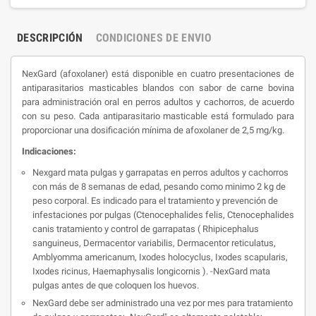
DESCRIPCIÓN
CONDICIONES DE ENVIO
NexGard (afoxolaner) está disponible en cuatro presentaciones de
antiparasitarios masticables blandos con sabor de carne bovina
para administración oral en perros adultos y cachorros, de acuerdo
con su peso. Cada antiparasitario masticable está formulado para
proporcionar una dosificación mínima de afoxolaner de 2,5 mg/kg.
Indicaciones:
Nexgard mata pulgas y garrapatas en perros adultos y cachorros
con más de 8 semanas de edad, pesando como minimo 2 kg de
peso corporal. Es indicado para el tratamiento y prevención de
infestaciones por pulgas (Ctenocephalides felis, Ctenocephalides
canis tratamiento y control de garrapatas ( Rhipicephalus
sanguineus, Dermacentor variabilis, Dermacentor reticulatus,
Amblyomma americanum, Ixodes holocyclus, Ixodes scapularis,
Ixodes ricinus, Haemaphysalis longicornis ). -NexGard mata
pulgas antes de que coloquen los huevos.
NexGard debe ser administrado una vez por mes para tratamiento