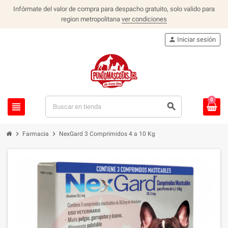
Infórmate del valor de compra para despacho gratuito, solo valido para
region metropolitana
ver condiciones
person
Iniciar sesión
0
view_headline
search
chevron_right
chevron_right
Farmacia
NexGard 3 Comprimidos 4 a 10 Kg