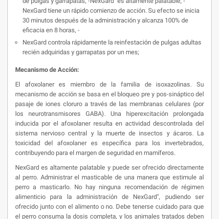
de pulgas y garrapatas; -NexGard" es altamente palatable; -
NexGard tiene un rápido comienzo de acción. Su efecto se inicia
30 minutos después de la administración y alcanza 100% de
eficacia en 8 horas, -
NexGard controla rápidamente la reinfestación de pulgas adultas
recién adquiridas y garrapatas por un mes;
Mecanismo de Acción:
El afoxolaner es miembro de la familia de isoxazolinas. Su
mecanismo de acción se basa en el bloqueo pre y pos-sináptico del
pasaje de iones cloruro a través de las membranas celulares (por
los neurotransmisores GABA). Una hiperexcitación prolongada
inducida por el afoxolaner resulta en actividad descontrolada del
sistema nervioso central y la muerte de insectos y ácaros. La
toxicidad del afoxolaner es específica para los invertebrados,
contribuyendo para el margen de seguridad en mamíferos.
NexGard es altamente palatable y puede ser ofrecido directamente
al perro. Administrar el masticable de una manera que estimule al
perro a masticarlo. No hay ninguna recomendación de régimen
alimenticio para la administración de NexGard", pudiendo ser
ofrecido junto con el alimento o no. Debe tenerse cuidado para que
el perro consuma la dosis completa, y los animales tratados deben