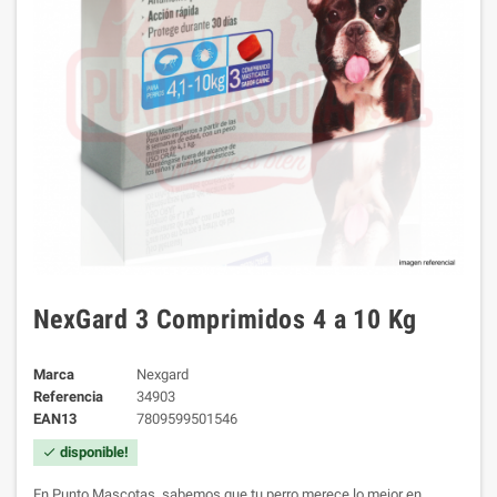
NexGard 3 Comprimidos 4 a 10 Kg
Marca
Nexgard
Referencia
34903
EAN13
7809599501546
disponible!
check
En Punto Mascotas, sabemos que tu perro merece lo mejor en