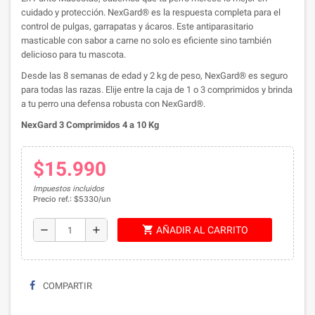
cuidado y protección. NexGard® es la respuesta completa para el
control de pulgas, garrapatas y ácaros. Este antiparasitario
masticable con sabor a carne no solo es eficiente sino también
delicioso para tu mascota.
Desde las 8 semanas de edad y 2 kg de peso, NexGard® es seguro
para todas las razas. Elije entre la caja de 1 o 3 comprimidos y brinda
a tu perro una defensa robusta con NexGard®.
NexGard 3 Comprimidos
4 a 10 Kg
$15.990
Impuestos incluidos
Precio ref.: $5330/un
shopping_cart
remove
add
AÑADIR AL CARRITO
COMPARTIR