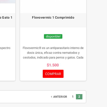
s Gato 1
Flovovermic 1 Comprimido
disponible!
espectro
Flovovermic® es un antiparasitario interno de
dosis única, eficaz contra nematodos y
cestodos, indicado para perros y gatos. Cada
comprimido contiene flubendazol, praziquantel
$1.500
y pirantel pamoato, y se administra a razón de
1 tableta por cada 10 kg de peso
COMPRAR
corporal.VENTA SOLO POR UNIDAD
1
2
navigate_before
ANTERIOR