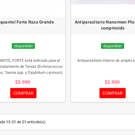
iquantel Forte Raza Grande
Antiparasitario Nanormen Plu
comprimido
disponible!
disponible!
NTEL FORTE está indicado para el
Antiparasitario interno de amplio 
 tratamiento de Tenias (Echinococcus
s, Taenia spp. y Dipylidium caninum)
todos (Toxocara canis, Toxascaris
$3.990
$2.990
a, Ancylostoma caninum, Uncinaria
hala y Trichuris vulpis) en el perro.
COMPRAR
COMPRAR
do 13-21 de 21 artículo(s)