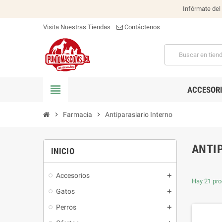
Infórmate del
Visita Nuestras Tiendas
Contáctenos
view_headline
ACCESOR
chevron_right
Farmacia
chevron_right
Antiparasiario Interno
ANTI
INICIO
Accesorios
Hay 21 pro
Gatos
Perros