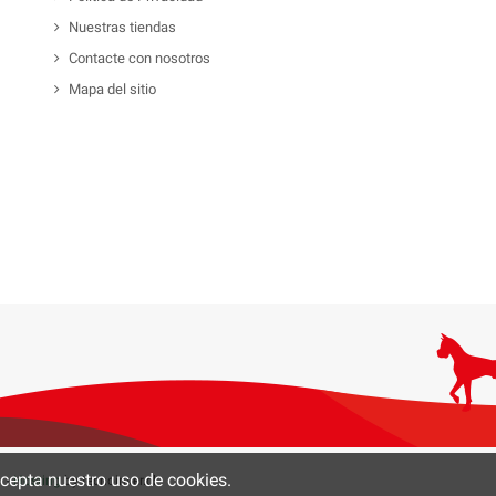
Nuestras tiendas
Contacte con nosotros
Mapa del sitio
 acepta nuestro uso de cookies.
0 -
Hosting
by tecnoinver.cl