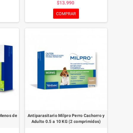
$13.990
corazón, si el tratamiento concomitante contra
cestodos también está indicado. En casos en
COMPRAR
que se requiera prevención contra el gusano
del corazón y al mismo tiempo tratamiento
contra taenias, MILPRO® puede reemplazar el
tratamiento monovalente para la prevención de
gusano del corazón.
 Menos de
Antiparasitario Milpro Perro Cachorro y
Adulto 0.5 a 10 KG (2 comprimidos)