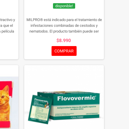
disponible!
tractivo y
MILPRO® está indicado para el tratamiento de
a que el
infestaciones combinadas de cestodos y
 película
nematodos. El producto también puede ser
usado en la prevención de gusano del
$8.990
corazón, si el tratamiento concomitante contra
cestodos también está indicado. En casos en
COMPRAR
que se requiera prevención contra el gusano
del corazón y al mismo tiempo tratamiento
contra taenias, MILPRO® puede reemplazar el
tratamiento monovalente para la prevención de
gusano del corazón.