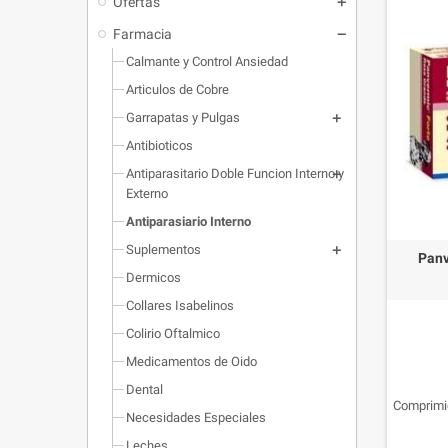
Ofertas
Farmacia
Calmante y Control Ansiedad
Articulos de Cobre
Garrapatas y Pulgas
Antibioticos
Antiparasitario Doble Funcion Interno y
Externo
Antiparasiario Interno
Suplementos
Panv
Dermicos
Collares Isabelinos
Colirio Oftalmico
Medicamentos de Oido
Dental
Comprimid
Necesidades Especiales
Leches