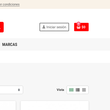
er condiciones
0
ch
person
Iniciar sesión
$0
MARCAS
view_comfy
view_list
view_headline
Vista