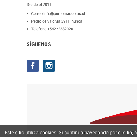
Desde el 2011
Correo
info@puntomascotas.cl
Pedro de valdivia 3911, ñuñoa
Telefono
+56222382020
SÍGUENOS
Facebook
Instagram
Este sitio utiliza cookies. Si continúa navegando por el sitio,
2024 - Todos Los Derechos Reservados - Puntomascotas.cl V2.