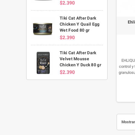
$2.390
Tiki Cat After Dark
Ehl
Chicken Y Quail Egg
Wet Food 80 gr
$2.390
Tiki Cat After Dark
Velvet Mousse
EHLIQUA
Chicken Y Duck 80 gr
control y
$2.390
granulosu
y Nema
leonin
stenocep
Mostran