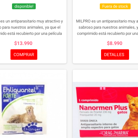
disponible!
Fuera de stock
s un antiparasitario muy atractivo y
MILPRO es un antiparasitario muy a
 para nuestros animales, ya que el
sabroso para nuestros animales, y
do está recubierto por una película
comprimido está recubierto por una
con sabor a carne.
con sabor a carne.
$13.990
$8.990
COMPRAR
DETALLES