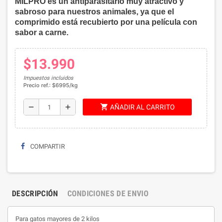
MILPRO es un antiparasitario muy atractivo y
sabroso para nuestros animales, ya que el
comprimido está recubierto por una película con
sabor a carne.
$13.990
Impuestos incluidos
Precio ref.: $6995/kg
shopping_cart
remove
add
AÑADIR AL CARRITO
COMPARTIR
DESCRIPCIÓN
CONDICIONES DE ENVIO
Para gatos mayores de 2 kilos