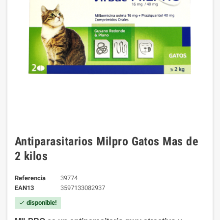
Antiparasitarios Milpro Gatos Mas de
2 kilos
Referencia
39774
EAN13
3597133082937
disponible!
check