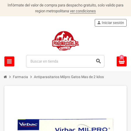
Infórmate del valor de compra para despacho gratuito, solo valido para
region metropolitana
ver condiciones
person
Iniciar sesión
0
view_headline
search
chevron_right
chevron_right
Farmacia
Antiparasitarios Milpro Gatos Mas de 2 kilos