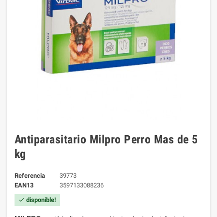
Antiparasitario Milpro Perro Mas de 5
kg
Referencia
39773
EAN13
3597133088236
disponible!
check