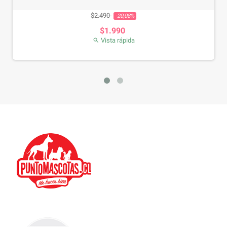
Precio base
Precio
$2.490
-20,08%
$1.990
Vista rápida
