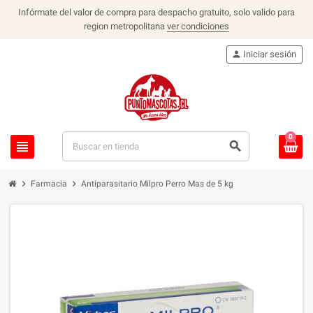
Infórmate del valor de compra para despacho gratuito, solo valido para
region metropolitana
ver condiciones
person
Iniciar sesión
0
view_headline
search
chevron_right
chevron_right
Farmacia
Antiparasitario Milpro Perro Mas de 5 kg