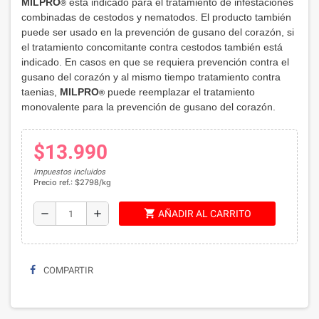
MILPRO
está indicado para el tratamiento de infestaciones
®
combinadas de cestodos y nematodos
. El producto también
puede ser usado en la prevención de gusano del corazón,
si
el tratamiento concomitante contra cestodos también está
indicado. En casos en que se requiera prevención contra el
gusano del corazón y al mismo tiempo tratamiento contra
taenias,
MILPRO
puede reemplazar el tratamiento
®
monovalente para la prevención de gusano del corazón.
$13.990
Impuestos incluidos
Precio ref.: $2798/kg
shopping_cart
remove
add
AÑADIR AL CARRITO
COMPARTIR