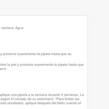
a xantana. Agua
el y presione suavemente la pipeta hasta que su
sobre la piel y presione suavemente la pipeta hasta que
erro.
 *Aplique una pipeta a la semana durante 4 semanas. La
gún el consejo de su veterinario. *Para limitar las
jores resultados, aplique después del baño cuando el