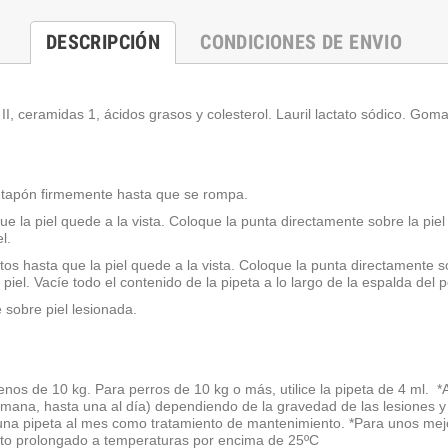
DESCRIPCIÓN
CONDICIONES DE ENVIO
I, ceramidas 1, ácidos grasos y colesterol. Lauril lactato sódico. Gom
 el tapón firmemente hasta que se rompa.
 que la piel quede a la vista. Coloque la punta directamente sobre la pi
el.
atos hasta que la piel quede a la vista. Coloque la punta directamente 
el. Vacíe todo el contenido de la pipeta a lo largo de la espalda del p
sobre piel lesionada.
 menos de 10 kg. Para perros de 10 kg o más, utilice la pipeta de 4 ml.
mana, hasta una al día) dependiendo de la gravedad de las lesiones y se
e una pipeta al mes como tratamiento de mantenimiento. *Para unos me
nto prolongado a temperaturas por encima de 25ºC