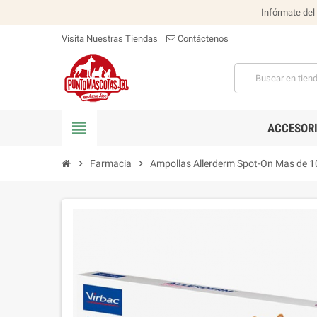
Infórmate del
Visita Nuestras Tiendas
Contáctenos
view_headline
ACCESOR
chevron_right
Farmacia
chevron_right
Ampollas Allerderm Spot-On Mas de 10