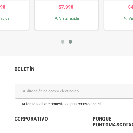
recio
Precio
990
$7.990
$
rápida
Vista rápida
Vis


BOLETÍN
Autorizo recibir respuesta de puntomascotas.cl
CORPORATIVO
PORQUE
PUNTOMASCOTAS