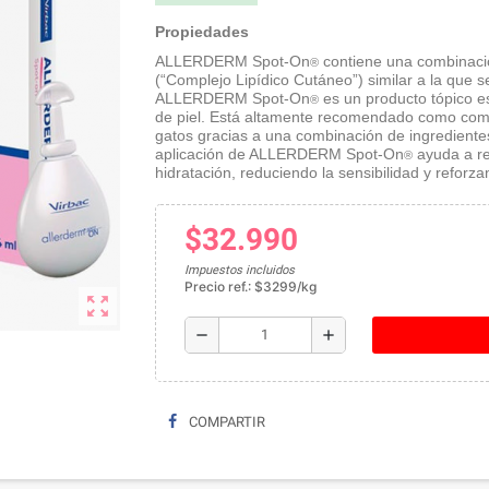
Propiedades
ALLERDERM Spot-On
contiene una combinació
®
(“Complejo Lipídico Cutáneo”) similar a la que s
ALLERDERM Spot-On
es un producto tópico 
®
de piel. Está altamente recomendado como comp
gatos gracias a una combinación de ingredientes
aplicación de ALLERDERM Spot-On
ayuda a res
®
hidratación, reduciendo la sensibilidad y reforza
$32.990
Impuestos incluidos
Precio ref.: $3299/kg
zoom_out_map
remove
add
COMPARTIR