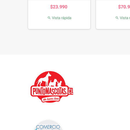
io
Precio
P
0
$23.990
$70.
da
Vista rápida
Vista 

