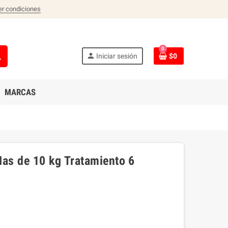
er condiciones
0
ch
person
Iniciar sesión
$0
MARCAS
as de 10 kg Tratamiento 6