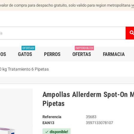
 valor de compra para despacho gratuito, solo valido para region metropolitana
v
sear
OFERTAS!
IMPERDIBLES!
IOS
GATOS
PERROS
OFERTAS
FARMACIA
 kg Tratamiento 6 Pipetas
Ampollas Allerderm Spot-On M
Pipetas
Referencia
35683
EAN13
3597133078107
disponible!
check