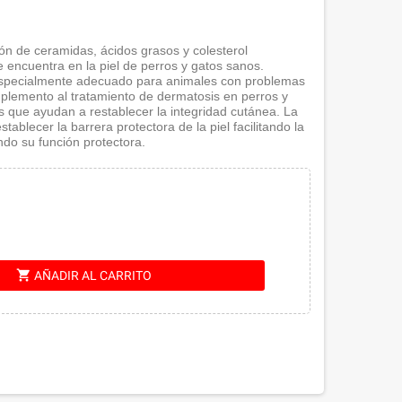
n de ceramidas, ácidos grasos y colesterol
e encuentra en la piel de perros y gatos sanos.
especialmente adecuado para animales con problemas
lemento al tratamiento de dermatosis en perros y
 que ayudan a restablecer la integridad cutánea. La
tablecer la barrera protectora de la piel facilitando la
ndo su función protectora.
shopping_cart
AÑADIR AL CARRITO