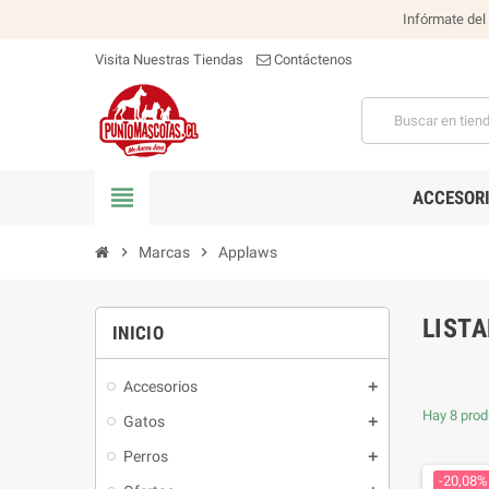
Infórmate del
Visita Nuestras Tiendas
Contáctenos
view_headline
ACCESOR
chevron_right
Marcas
chevron_right
Applaws
LIST
INICIO
Accesorios
Hay 8 prod
Gatos
Perros
-20,08%