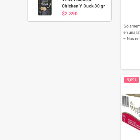
Chicken Y Duck 80 gr
$2.390
Solament
en una la
– Nos enf
mejores
alim
estánd
-9,09%