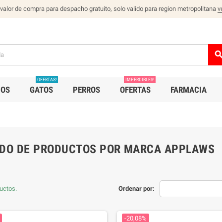
 valor de compra para despacho gratuito, solo valido para region metropolitana
v
sear
OFERTAS!
IMPERDIBLES!
IOS
GATOS
PERROS
OFERTAS
FARMACIA
ADO DE PRODUCTOS POR MARCA APPLAWS
uctos.
Ordenar por:
-20,08%