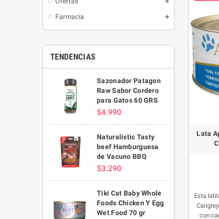
Ofertas
Farmacia
TENDENCIAS
Sazonador Patagon
Raw Sabor Cordero
para Gatos 60 GRS
$4.990
Lata A
Naturalistic Tasty
C
beef Hamburguesa
de Vacuno BBQ
$3.290
Tiki Cat Baby Whole
Esta lati
Foods Chicken Y Egg
Cangrejo
Wet Food 70 gr
con can