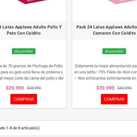
4 Latas Applaws Adulto Pollo Y
Pack 24 Latas Applaws Adult
Pato Con Caldito
Camaron Con Caldito
disponible!
disponible!
ita de 70 gramos de Pechuga de Pollo
Solamente la mejor alimentación pa
para su gato está llena de proteina y
en una latita • 75% Filete de Atún c
el mejor corte de carne del pollo y del
– Nos enfocamos estrictamente en ut
demás, contiene Es por ello que esta
mejores cortes de la carne y de pr
$39.990
$39.990
$43.990
$43.990
stá llena un caldito de pollo con pato
alimentación Applaws siguiend
o para mantener hidratado a su gato.
estándares para la elaboración d
COMPRAR
COMPRAR
humana pero para sus gato
do 1-8 de 8 artículo(s)