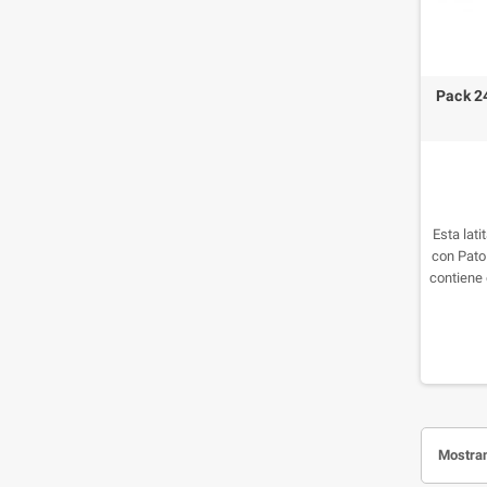
Pack 2
Esta lat
con Pato 
contiene 
pato. A
latita e
exquisit
Mostran