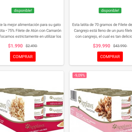
disponible!
disponible!
e la mejor alimentación para su gato
Esta latita de 70 gramos de Filete d
tita • 75% Filete de Atún con Camarón
Cangrejo está lleno de un puro filet
ocamos estrictamente en utilizar los
con cangrejo, el cual es tan delici
 cortes de la carne y de producir la
hasta usted lo puede comer
$1.990
$39.990
$2.490
$43.990
entación Applaws siguiendo los
ares para la elaboración de comida
COMPRAR
COMPRAR
humana pero para sus gatos.
-9,09%