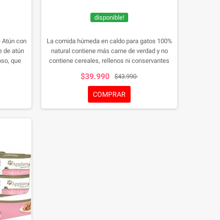
disponible!
e Atún con
La comida húmeda en caldo para gatos 100%
e de atún
natural contiene más carne de verdad y no
oso, que
contiene cereales, rellenos ni conservantes
.
innecesarios, lo que la convierte en una opción
$39.990
$43.990
más sana y nutritiva para su gato.
COMPRAR