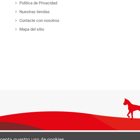
Política de Privacidad
Nuestras tiendas
Contacte con nosotros
Mapa del sitio
 acepta nuestro uso de cookies.
0 -
Hosting
by tecnoinver.cl