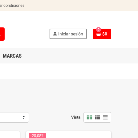
er condiciones
0
ch
person
Iniciar sesión
$0
MARCAS
view_comfy
view_list
view_headline
Vista
-20,08%