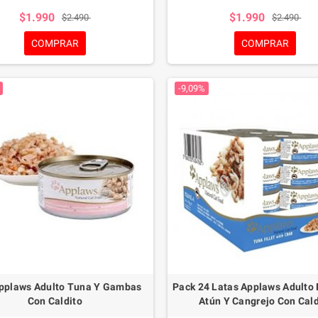
hasta usted lo puede comer.
innecesarios, lo que la convierte en
$1.990
$1.990
$2.490
$2.490
más sana y nutritiva para su g
COMPRAR
COMPRAR
-9,09%
pplaws Adulto Tuna Y Gambas
Pack 24 Latas Applaws Adulto 
Con Caldito
Atún Y Cangrejo Con Cald