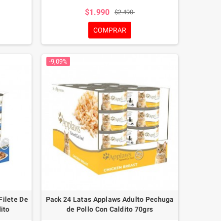
 una opción
pato. Además, contiene Es por ello que esta
$1.990
$2.490
ato.
latita está llena un caldito de pollo con pato
exquisito para mantener hidratado a su gato.
COMPRAR
-9,09%
Filete De
Pack 24 Latas Applaws Adulto Pechuga
ito
de Pollo Con Caldito 70grs