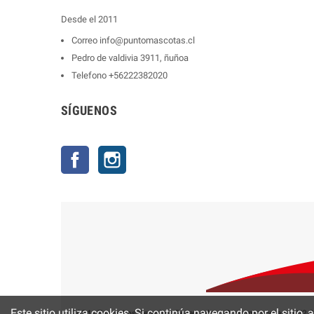
Desde el 2011
Correo
info@puntomascotas.cl
Pedro de valdivia 3911, ñuñoa
Telefono
+56222382020
SÍGUENOS
Facebook
Instagram
Este sitio utiliza cookies. Si continúa navegando por el sitio,
2024 - Todos Los Derechos Reservados - Puntomascotas.cl V2.