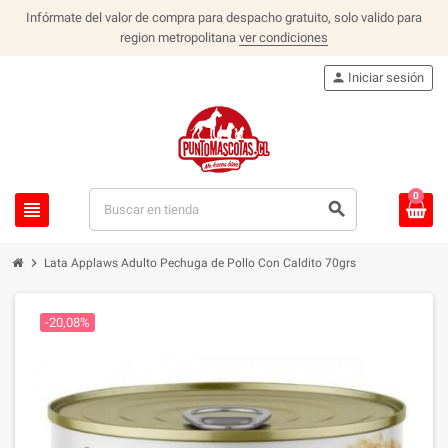
Infórmate del valor de compra para despacho gratuito, solo valido para
region metropolitana
ver condiciones
person
Iniciar sesión
0
view_headline
search
chevron_right
Lata Applaws Adulto Pechuga de Pollo Con Caldito 70grs
-20,08%