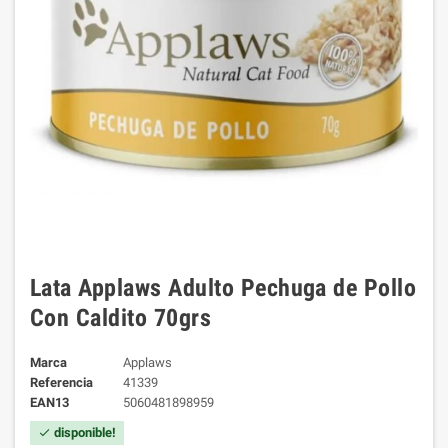
Lata Applaws Adulto Pechuga de Pollo
Con Caldito 70grs
Marca
Applaws
Referencia
41339
EAN13
5060481898959
disponible!
check