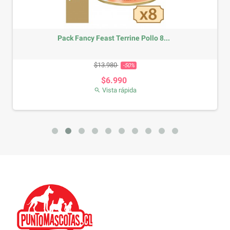
Pack Fancy Feast Terrine Pollo 8...
Precio base
Precio
$13.980
-50%
$6.990
Vista rápida
