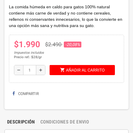
La comida húmeda en caldo para gatos 100% natural
contiene más carne de verdad y no contiene cereales,
rellenos ni conservantes innecesarios, lo que la convierte en
una opción más sana y nutritiva para su gato.
$1.990
$2.490
-20,08%
Impuestos incluidos
Precio ref.: $28/gr
shopping_cart
remove
add
AÑADIR AL CARRITO
COMPARTIR
DESCRIPCIÓN
CONDICIONES DE ENVIO