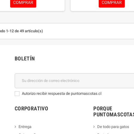
COMPRAR
COMPRAR
alimentarias o alergias. El amaran
valiosa alternativa a los cereales y 
primeras plantas utilizadas por el
Además aporta importantes nutri
sustancias vitales.
do 1-12 de 49 artículo(s)
BOLETÍN
Autorizo recibir respuesta de puntomascotas.cl
CORPORATIVO
PORQUE
PUNTOMASCOTAS
Entrega
De todo para gatos