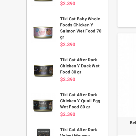
$2.390
ácidos gr
y saludab
import
Tiki Cat Baby Whole
hace
Foods Chicken Y
alimento 
Salmon Wet Food 70
gr
$2.390
Tiki Cat After Dark
Chicken Y Duck Wet
Food 80 gr
$2.390
Tiki Cat After Dark
Chicken Y Quail Egg
Wet Food 80 gr
$2.390
Be
Tiki Cat After Dark
Velvet Mousse