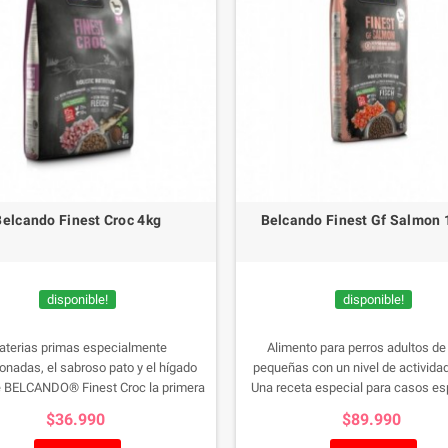
mente adaptada a las necesidades de
perros adultos.
Belcando Finest Croc 4kg
Belcando Finest Gf Salmon 
disponible!
disponible!
aterias primas especialmente
Alimento para perros adultos de
onadas, el sabroso pato y el hígado
pequeñas con un nivel de activida
 BELCANDO® Finest Croc la primera
Una receta especial para casos es
 para perros adultos de paladares
Como la única fuente de proteína an
$36.990
$89.990
exquisitos.
pescado, esta receta sin cereales 
la solución ideal para perros con in