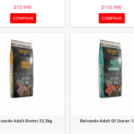
asos omega-3 de las semillas de lino
ácidos grasos omega-3 de las semill
$72.990
$110.990
les granos de algarroba, que aportan
y saludables granos de algarroba, q
antes taninos y sustancias vitales,
importantes taninos y sustancias 
COMPRAR
COMPRAR
n de BELCANDO® Adult Active un
hacen de BELCANDO® Adult Act
completo para los perros que aman el
alimento completo para los perros q
ejercicio.
ejercicio.
lcando Adult Dinner 22,5kg
Belcando Adult Gf Ocean 1