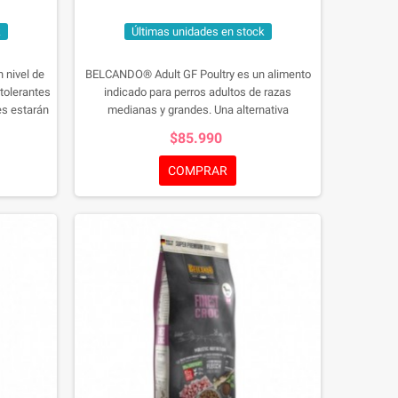
k
Últimas unidades en stock
 nivel de
BELCANDO® Adult GF Poultry es un alimento
ntolerantes
indicado para perros adultos de razas
es estarán
medianas y grandes. Una alternativa
gle animal
nutricional para perros que tienen intolerancia
$85.990
tiene
al gluten o a los cereales. En esta receta los
imales
cereales se sustituyen por amaranto de alta
COMPRAR
calidad. El amaranto es una de las primeras
plantas útiles utilizadas por el hombre y ya era
muy apreciado por los aztecas debido a sus
propiedades energéticas. Gracias a la
combinación con kril --que es una gran fuente
de nutrientes como los ácidos grasos omega
3--, se consigue una fórmula perfectamente
equilibrada. Con un bajo contenido en
proteínas y grasas, BELCANDO® Adult GF
Poultry se ajusta a las necesidades de los
perros con una actividad normal.