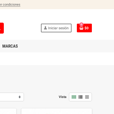
er condiciones
0
ch
person
Iniciar sesión
$0
MARCAS
view_comfy
view_list
view_headline
Vista