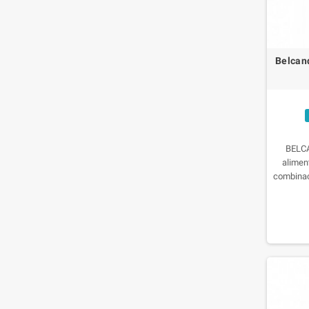
Belcand
BELCA
alimen
combinac
y arroz 
una a
alimentac
base de 
silve
comp
super
sustanci
de Omega