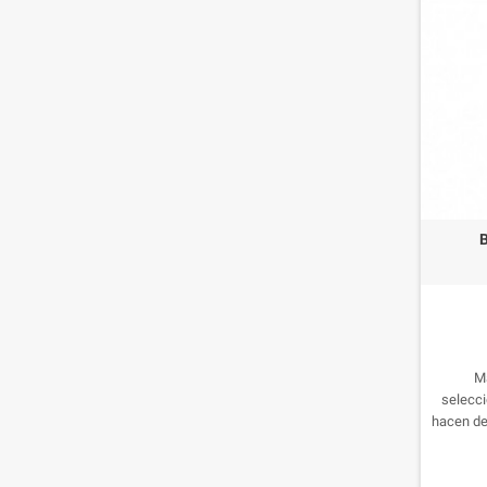
perfecta
M
selecci
hacen de
opción