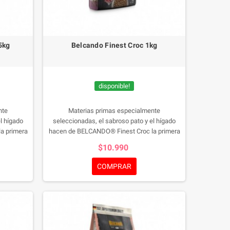
5kg
Belcando Finest Croc 1kg
disponible!
nte
Materias primas especialmente
l hígado
seleccionadas, el sabroso pato y el hígado
a primera
hacen de BELCANDO® Finest Croc la primera
ladares
opción para perros adultos de paladares
$10.990
exquisitos.
COMPRAR