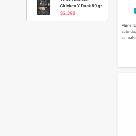
Chicken Y Duck 80 gr
$2.390
Alimento
activida
las mate
saludabl
prensada
nutrien