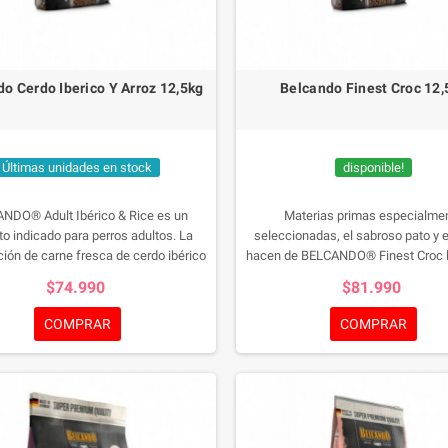
o Cerdo Iberico Y Arroz 12,5kg
Belcando Finest Croc 12,
Últimas unidades en stock
disponible!
NDO® Adult Ibérico & Rice es un
Materias primas especialme
to indicado para perros adultos. La
seleccionadas, el sabroso pato y e
ión de carne fresca de cerdo ibérico
hacen de BELCANDO® Finest Croc l
de digestión fácil hace de esta receta
opción para perros adultos de pa
$74.990
$81.990
utentica experiencia de sabor. La
exquisitos.
ión especial de los cerdos ibéricos, a
COMPRAR
COMPRAR
bellotas, setas, raíces y otros frutos
stres, crea es sabor tan único. Se
leta con ingredientes valiosos y
foods como semillas de chía con
as mucilaginosas naturales y un 20%
 3. Gracias a esto la variedad está