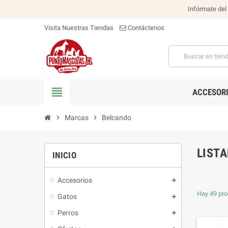
Infórmate del
Visita Nuestras Tiendas
Contáctenos
view_headline
ACCESOR
chevron_right
Marcas
chevron_right
Belcando
LIST
INICIO
Accesorios
Hay 49 pro
Gatos
Perros