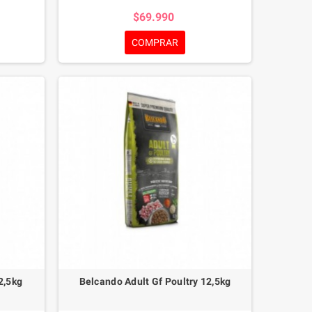
as de lino
saludables patatas y harina de huesos de uva
$69.990
ue aportan
prensada en frío) hace que la combinación de
vitales,
nutrientes de BELCANDO® Adult Dinner sea
COMPRAR
ive un
ideal para perros adultos.
ue aman el
2,5kg
Belcando Adult Gf Poultry 12,5kg