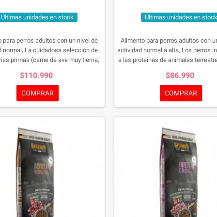
Últimas unidades en stock
Últimas unidades en stoc
 para perros adultos con un nivel de
Alimento para perros adultos con un
d normal, La cuidadosa selección de
actividad normal a alta, Los perros i
rias primas (carne de ave muy tierna,
a las proteínas de animales terrestr
es patatas y harina de huesos de uva
encantados con nuestra receta «sin
$110.990
$86.990
 en frío) hace que la combinación de
protein» sin cereales. Que con
tes de BELCANDO® Adult Dinner sea
exclusivamente proteínas de an
COMPRAR
COMPRAR
ideal para perros adultos.
marinos.