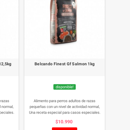
12,5kg
Belcando Finest Gf Salmon 1kg
disponible!
 razas
Alimento para perros adultos de razas
d normal,
pequeñas con un nivel de actividad normal,
peciales.
Una receta especial para casos especiales.
imal es el
Como la única fuente de proteína animal es el
$10.990
también es
pescado, esta receta sin cereales también es
tolerancias
la solución ideal para perros con intolerancias