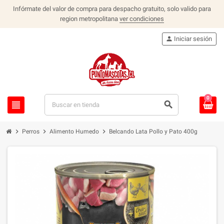
Infórmate del valor de compra para despacho gratuito, solo valido para
region metropolitana
ver condiciones
person
Iniciar sesión
0
view_headline
search
chevron_right
chevron_right
chevron_right
Perros
Alimento Humedo
Belcando Lata Pollo y Pato 400g