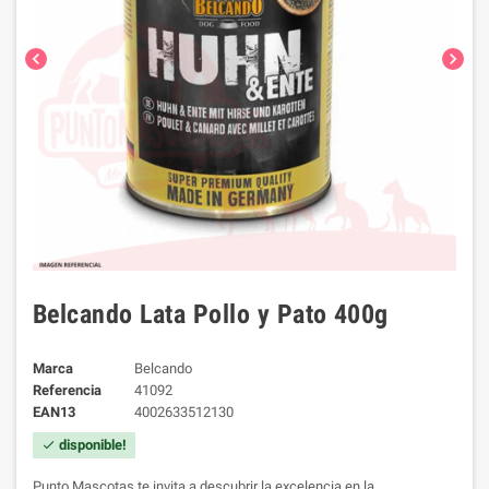
chevron_left
chevron_right
Belcando Lata Pollo y Pato 400g
Marca
Belcando
Referencia
41092
EAN13
4002633512130
disponible!
check
Punto Mascotas te invita a descubrir la excelencia en la