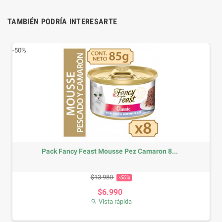
TAMBIÉN PODRÍA INTERESARTE
-50%
Pack Fancy Feast Mousse Carne 8 unidades
Precio base
Precio
$13.980
-50%
$6.990
Vista rápida
