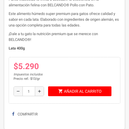
alimentación felina con BELCANDO® Pollo con Pato.
Este alimento húmedo super premium para gatos ofrece calidad y
sabor en cada lata. Elaborado con ingredientes de origen alemán, es
una opción completa para todas las edades.
¡Dale a tu gato la nutrición premium que se merece con
BELCANDO®!
Lata 400g
$5.290
Impuestos incluidos
Precio ref.: $13/gr
shopping_cart
remove
add
AÑADIR AL CARRITO
COMPARTIR