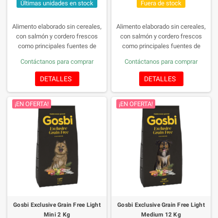
Últimas unidades en stock
Fuera de stock
Alimento elaborado sin cereales,
Alimento elaborado sin cereales,
con salmón y cordero frescos
con salmón y cordero frescos
como principales fuentes de
como principales fuentes de
proteína, en una receta 100%
proteína, en una receta 100%
Contáctanos para comprar
Contáctanos para comprar
natural inspirada en la dieta
natural inspirada en la dieta
mediterránea y enriquecido con la
mediterránea y enriquecido con la
DETALLES
DETALLES
Fórmula Provital, con prebióticos y
Fórmula Provital, con prebióticos y
probióticos para promover la salud
probióticos para promover la salud
¡EN OFERTA!
¡EN OFERTA!
intestinal y reforzar el sistema
intestinal y reforzar el sistema
inmunitario. Para perros adultos
inmunitario. Para perros adultos
de razas pequeñas con una
de razas pequeñas con una
croqueta adaptada al tamaño de
croqueta adaptada al tamaño de
sus mandíbulas. Hipoalergénico.
sus mandíbulas. Hipoalergénico.
Tamaño de la croqueta: 13 mm
Tamaño de la croqueta: 13 mm
Gosbi Exclusive Grain Free Light
Gosbi Exclusive Grain Free Light
Mini 2 Kg
Medium 12 Kg