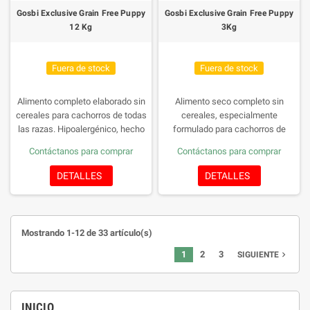
Gosbi Exclusive Grain Free Puppy
Gosbi Exclusive Grain Free Puppy
12 Kg
3Kg
Fuera de stock
Fuera de stock
Alimento completo elaborado sin
Alimento seco completo sin
cereales para cachorros de todas
cereales, especialmente
las razas. Hipoalergénico, hecho
formulado para cachorros de
con cordero fresco y salmón
todas las razas. Aporta
Contáctanos para comprar
Contáctanos para comprar
fresco y enriquecido con la
ingredientes frescos como
Fórmula Provital, con prebióticos y
cordero y salmón, prebióticos y
DETALLES
DETALLES
probióticos para promover la salud
probióticos para favorecer la
intestinal y reforzar el sistema
digestión y reforzar el sistema
inmunitario.
Tamaño de la
inmunitario.Presentación: 3 kg
croqueta: 13 mm
Mostrando 1-12 de 33 artículo(s)
1
2
3
navigate_next
SIGUIENTE
INICIO