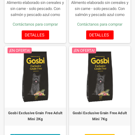
Alimento elaborado sin cereales y
Alimento elaborado sin cereales y
sin carne - solo pescado. Con
sin carne - solo pescado. Con
salmón y pescado azul como
salmón y pescado azul como
principales fuentes de proteína, en
principales fuentes de proteína, en
Contáctanos para comprar
Contáctanos para comprar
una receta 100% natural inspirada
una receta 100% natural inspirada
en la dieta mediterránea y
en la dieta mediterránea y
DETALLES
DETALLES
enriquecido con la Fórmula
enriquecido con la Fórmula
Provital, con prebióticos y
Provital, con prebióticos y
¡EN OFERTA!
¡EN OFERTA!
probióticos para promover la salud
probióticos para promover la salud
intestinal y reforzar el sistema
intestinal y reforzar el sistema
inmunitario. Hipoalergénico.
inmunitario. Hipoalergénico.
Tamaño de la croqueta: 23 mm
Tamaño de la croqueta: 23 mm
Gosbi Exclusive Grain Free Adult
Gosbi Exclusive Grain Free Adult
Mini 2Kg
Mini 7Kg