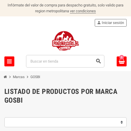
Infórmate del valor de compra para despacho gratuito, solo valido para
region metropolitana
ver condiciones
person
Iniciar sesión
0
view_headline
search
chevron_right
chevron_right
Marcas
GOSBI
LISTADO DE PRODUCTOS POR MARCA
GOSBI