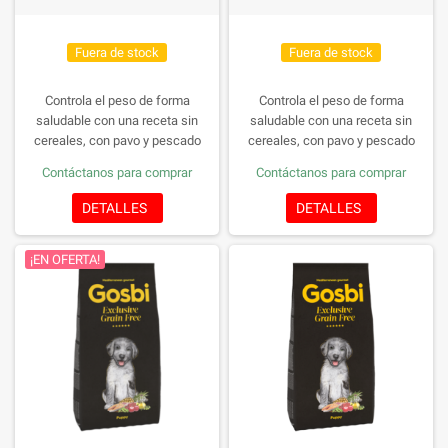
Fuera de stock
Fuera de stock
Controla el peso de forma
Controla el peso de forma
saludable con una receta sin
saludable con una receta sin
cereales, con pavo y pescado
cereales, con pavo y pescado
blanco como ingredientes
blanco como ingredientes
Contáctanos para comprar
Contáctanos para comprar
principales, y enriquecido con la
principales, y enriquecido con la
Fórmula Provital, con prebióticos y
Fórmula Provital, con prebióticos y
DETALLES
DETALLES
probióticos para promover la salud
probióticos para promover la salud
intestinal y reforzar el sistema
intestinal y reforzar el sistema
¡EN OFERTA!
inmunitario. Hipoalergénico.
inmunitario. Hipoalergénico.
Tamaño de la croqueta: 10 mm
Tamaño de la croqueta: 23 mm