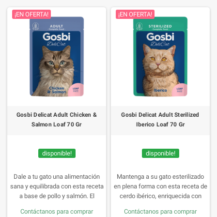
¡EN OFERTA!
¡EN OFERTA!
Gosbi Delicat Adult Chicken &
Gosbi Delicat Adult Sterilized
Salmon Loaf 70 Gr
Iberico Loaf 70 Gr
disponible!
disponible!
Dale a tu gato una alimentación
Mantenga a su gato esterilizado
sana y equilibrada con esta receta
en plena forma con esta receta de
a base de pollo y salmón. El
cerdo ibérico, enriquecida con
alimento completo para que tu
taurina y con arándanos para
Contáctanos para comprar
Contáctanos para comprar
gato tenga una vida saludable y
ayudar a su salud urinaria.