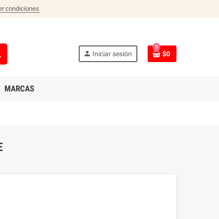
er condiciones
0
ch
person
Iniciar sesión
$0
MARCAS
E