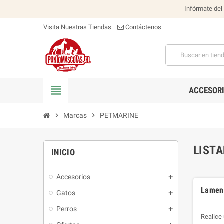
Infórmate del
Visita Nuestras Tiendas
Contáctenos
view_headline
ACCESOR
chevron_right
Marcas
chevron_right
PETMARINE
LIST
INICIO
Accesorios
Lament
Gatos
Perros
Realice