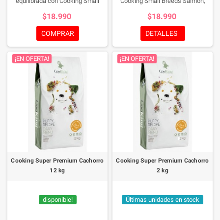
equilibrada con Cooking Small
Cooking Small Breeds Salmón,
Breeds Cordero, formulado con
formulado con salmón fresco y
$18.990
$18.990
carne fresca de cordero y pollo,
pescado deshidratado, libre de
libre de cereales y enriquecido con
cereales y enriquecido con
COMPRAR
DETALLES
ingredientes funcionales que
ingredientes funcionales que
favorecen la digestión,
favorecen la digestión,
¡EN OFERTA!
¡EN OFERTA!
articulaciones y sistema
articulaciones y sistema
inmunológico.​
inmunológico.
Cooking Super Premium Cachorro
Cooking Super Premium Cachorro
12 kg
2 kg
disponible!
Últimas unidades en stock