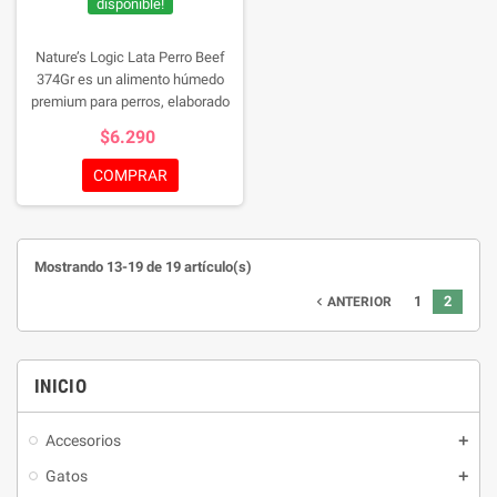
disponible!
Nature’s Logic Lata Perro Beef
374Gr es un alimento húmedo
premium para perros, elaborado
con carne de res de alta calidad y
$6.290
enriquecido con frutas y verduras.
Sin granos ni aditivos sintéticos,
COMPRAR
ofrece una nutrición completa y
equilibrada para todas las etapas
de la vida de tu mascota.
Lata de
374 g
Mostrando 13-19 de 19 artículo(s)
1
2
navigate_before
ANTERIOR
INICIO
Accesorios
Gatos