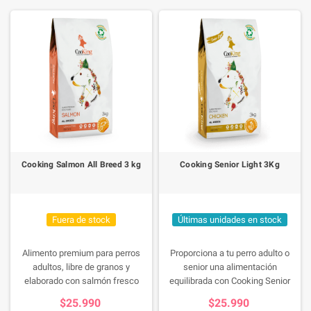
Cooking Salmon All Breed 3 kg
Cooking Senior Light 3Kg
Fuera de stock
Últimas unidades en stock
Alimento premium para perros
Proporciona a tu perro adulto o
adultos, libre de granos y
senior una alimentación
elaborado con salmón fresco
equilibrada con Cooking Senior
(20%). Enriquecido con prebióticos
Light, formulado con carne fresca
$25.990
$25.990
y probióticos para una digestión
de pollo, libre de cereales y