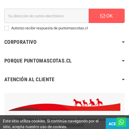
OK
Autorizo recibir respuesta de puntomascotas.cl
CORPORATIVO
PORQUE PUNTOMASCOTAS.CL
ATENCIÓN AL CLIENTE
2024 - Todos Los Derechos Reservados - Puntomascotas.cl V2.0
Este sitio utiliza cookies. Si continúa navegando por el
ACEPTAR
-
Hosting
by tecnoinver.cl
sitio, acepta nuestro uso de cookies.