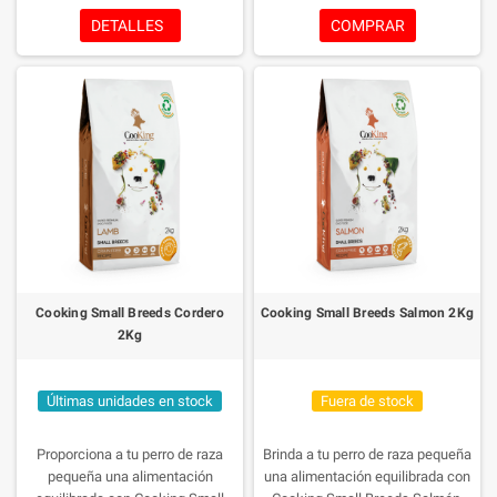
saludable, y extracto de mejillón
enriquecido con ingredientes
DETALLES
COMPRAR
de labio verde para el cuidado
funcionales que favorecen la
articular. Contiene un 80% de
digestión, articulaciones y
proteína de origen animal.
sistema inmunológico.
Cooking Small Breeds Cordero
Cooking Small Breeds Salmon 2Kg
2Kg
Últimas unidades en stock
Fuera de stock
Proporciona a tu perro de raza
Brinda a tu perro de raza pequeña
pequeña una alimentación
una alimentación equilibrada con