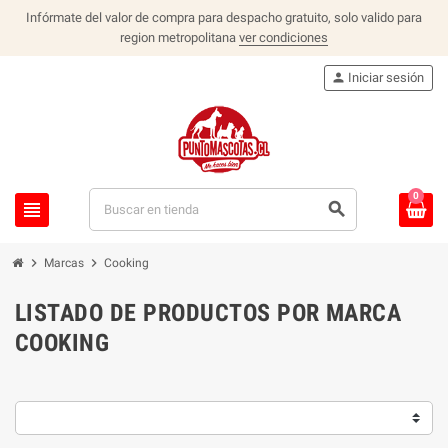
Infórmate del valor de compra para despacho gratuito, solo valido para
region metropolitana
ver condiciones
person
Iniciar sesión
0
view_headline
search
chevron_right
chevron_right
Marcas
Cooking
LISTADO DE PRODUCTOS POR MARCA
COOKING