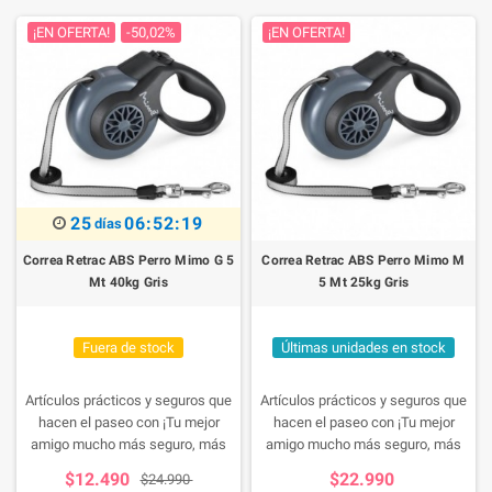
¡EN OFERTA!
-50,02%
¡EN OFERTA!
25
06:52:18
días
Correa Retrac ABS Perro Mimo G 5
Correa Retrac ABS Perro Mimo M
Mt 40kg Gris
5 Mt 25kg Gris
Fuera de stock
Últimas unidades en stock
Artículos prácticos y seguros que
Artículos prácticos y seguros que
hacen el paseo con ¡Tu mejor
hacen el paseo con ¡Tu mejor
amigo mucho más seguro, más
amigo mucho más seguro, más
cómodo y agradable! _x000D_
cómodo y agradable! _x000D_
$12.490
$22.990
$24.990
Correa Retráctil para Perros 5
Correa Retráctil para Perros 5