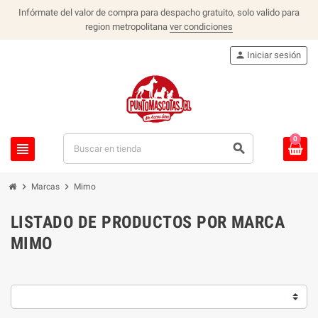
Infórmate del valor de compra para despacho gratuito, solo valido para
region metropolitana
ver condiciones
person
Iniciar sesión
0
view_headline
search
chevron_right
chevron_right
Marcas
Mimo
LISTADO DE PRODUCTOS POR MARCA
MIMO