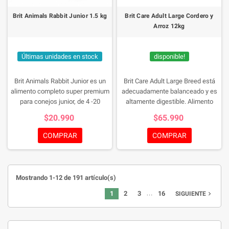
Brit Animals Rabbit Junior 1.5 kg
Brit Care Adult Large Cordero y
Arroz 12kg
Últimas unidades en stock
disponible!
Brit Animals Rabbit Junior es un
Brit Care Adult Large Breed está
alimento completo super premium
adecuadamente balanceado y es
para conejos junior, de 4 -20
altamente digestible. Alimento
semanas de edad. Rico en
Super Premium formulado con los
$20.990
$65.990
vitaminas esenciales y con un
requerimientos especiales de los
mayor contenido de proteínas para
perros de razas grandes y
COMPRAR
COMPRAR
un crecimiento saludable.
gigantes. Fórmula libre de granos
para perros adultos (2 – 6 años)
De razas grandes y giganes (más
de 25 kg)
Mostrando 1-12 de 191 artículo(s)
…
1
2
3
16
navigate_next
SIGUIENTE