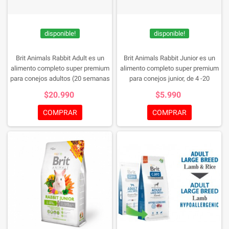
disponible!
disponible!
Brit Animals Rabbit Adult es un
Brit Animals Rabbit Junior es un
alimento completo super premium
alimento completo super premium
para conejos adultos (20 semanas
para conejos junior, de 4 -20
- 4 años de edad). Rico en
semanas de edad. Rico en
$20.990
$5.990
vitaminas esenciales, bajo
vitaminas esenciales y con un
contenido de calorías.
mayor contenido de proteínas para
COMPRAR
COMPRAR
un crecimiento saludable.