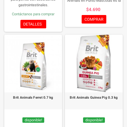
Animals en Punto Mascotas es la
gastrointestinales.
respuesta. Este snack, hecho
$4.690
exclusivamente de vegetales, es
Contáctanos para comprar
delicioso y sin azúcar añadido.
COMPRAR
Premia a tus amigos peludos con
DETALLES
un aperitivo nutritivo y sabroso.
¡Compra el Alfalfa Snack para
momentos llenos de alegría y
salud para tus mascotas!
Envase
de 100g
Brit Animals Ferret 0.7 kg
Brit Animals Guinea Pig 0.3 kg
disponible!
disponible!