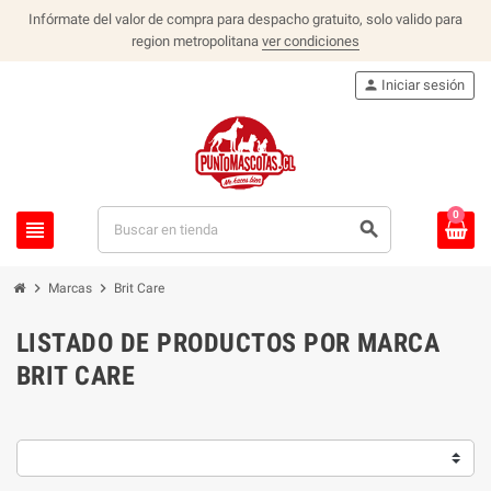
Infórmate del valor de compra para despacho gratuito, solo valido para
region metropolitana
ver condiciones
person
Iniciar sesión
0
view_headline
search
chevron_right
chevron_right
Marcas
Brit Care
LISTADO DE PRODUCTOS POR MARCA
BRIT CARE