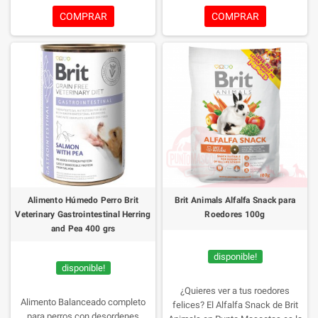
cereales, soja ni OGM ofrece una
cereales, soja ni OGM ofrece una
COMPRAR
COMPRAR
alta calidad y sabor
alta calidad y sabor
incomparables. Las piezas de
incomparables. Las piezas de
carne reales y su proceso suave
carne reales y su proceso suave
de preparación aseguran un
de preparación aseguran un
alimento sabroso que deleitará a
alimento sabroso que deleitará a
tu mascota.
¡Haz clic y regálale a
tu mascota.
¡Haz clic y regálale a
tu perro una experiencia
tu perro una experiencia
gastronómica única!
Lata de 400g
gastronómica única!
Lata de 800g
Alimento Húmedo Perro Brit
Brit Animals Alfalfa Snack para
Veterinary Gastrointestinal Herring
Roedores 100g
and Pea 400 grs
disponible!
disponible!
¿Quieres ver a tus roedores
Alimento Balanceado completo
felices? El Alfalfa Snack de Brit
para perros con desordenes