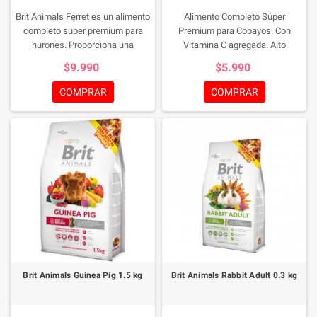
Brit Animals Ferret es un alimento
Alimento Completo Súper
completo super premium para
Premium para Cobayos. Con
hurones. Proporciona una
Vitamina C agregada. Alto
alimentación segura pues
contenido de fibra, bajo en grasas
$9.990
$5.990
contiene vitaminas y nutrientes
y en calorías. Contiene cardo de
esenciales. Sin azúcar añadido.
leche (Silybum marianum) para
COMPRAR
COMPRAR
Libre de grano.
favorecer una digestión y un
metabolismo saludables. Alimento
completo súper premium extruido.
Brit Animals Guinea Pig 1.5 kg
Brit Animals Rabbit Adult 0.3 kg