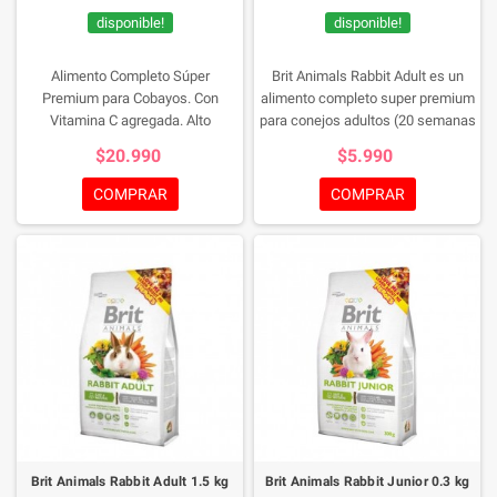
disponible!
disponible!
Alimento Completo Súper
Brit Animals Rabbit Adult es un
Premium para Cobayos. Con
alimento completo super premium
Vitamina C agregada. Alto
para conejos adultos (20 semanas
contenido de fibra, bajo en grasas
- 4 años de edad). Rico en
$20.990
$5.990
y en calorías. Contiene cardo de
vitaminas esenciales, bajo
leche (Silybum marianum) para
contenido de calorías.
COMPRAR
COMPRAR
favorecer una digestión y un
metabolismo saludables. Alimento
completo súper premium extruido.
Brit Animals Rabbit Adult 1.5 kg
Brit Animals Rabbit Junior 0.3 kg