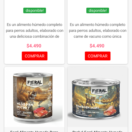
disponible!
disponible!
Es un alimento húmedo completo
Es un alimento húmedo completo
para perros adultos, elaborado con
para perros adultos, elaborado con
una deliciosa combinación de
carne de vacuno como única
carne de vacuno y salmón que
fuente de proteína animal. Su
$4.490
$4.490
aporta proteínas de alta calidad,
fórmula monoproteica está
ácidos grasos esenciales y un
diseñada para brindar una
COMPRAR
COMPRAR
sabor excepcional. Su receta
nutrición equilibrada y altamente
premium está formulada para
digestible, siendo una excelente
proporcionar una nutrición
alternativa para perros con
equilibrada, favorecer la salud de
sensibilidades alimentarias,
la piel y el pelaje, y apoyar el
intolerancias o dietas de
bienestar general de perros de
exclusión. Gracias a su alto
todas las razas.
contenido de ingredientes de
origen animal y su textura tipo
paté, ofrece un sabor irresistible y
una excelente aceptación.