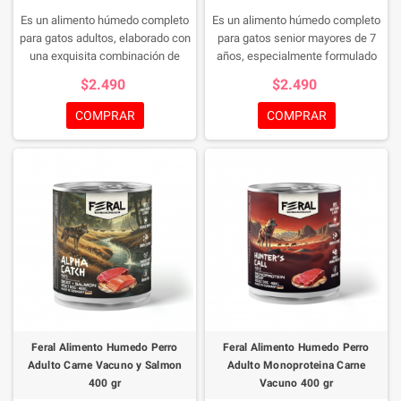
Es un alimento húmedo completo
Es un alimento húmedo completo
para gatos adultos, elaborado con
para gatos senior mayores de 7
una exquisita combinación de
años, especialmente formulado
pato y salmón que aporta
para satisfacer las necesidades
$2.490
$2.490
proteínas de alta calidad y
nutricionales de los felinos en
nutrientes esenciales para
etapa madura. Su receta combina
COMPRAR
COMPRAR
mantener una condición física
proteínas de alta calidad
óptima. Su receta premium,
provenientes de pavo y conejo,
inspirada en la alimentación
junto con ingredientes funcionales
natural de los felinos, ofrece una
que contribuyen al bienestar
nutrición equilibrada, una
general, la movilidad y una
excelente digestibilidad y un sabor
digestión saludable. Su textura
irresistible que satisface incluso a
suave tipo paté facilita la
los gatos más exigentes.
masticación y digestión, siendo
ideal para gatos de edad
avanzada.
Feral Alimento Humedo Perro
Feral Alimento Humedo Perro
Adulto Carne Vacuno y Salmon
Adulto Monoproteina Carne
400 gr
Vacuno 400 gr