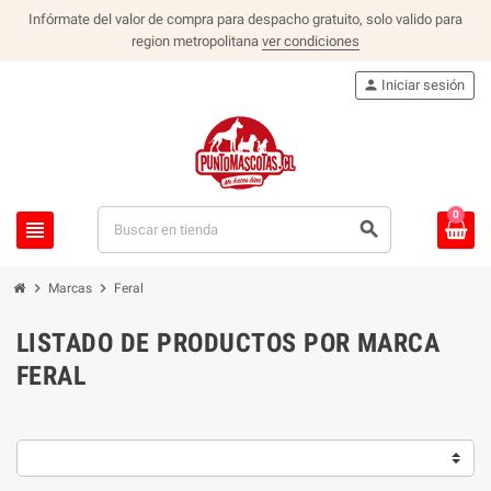
Infórmate del valor de compra para despacho gratuito, solo valido para
region metropolitana
ver condiciones
person
Iniciar sesión
0
view_headline
search
chevron_right
chevron_right
Marcas
Feral
LISTADO DE PRODUCTOS POR MARCA
FERAL