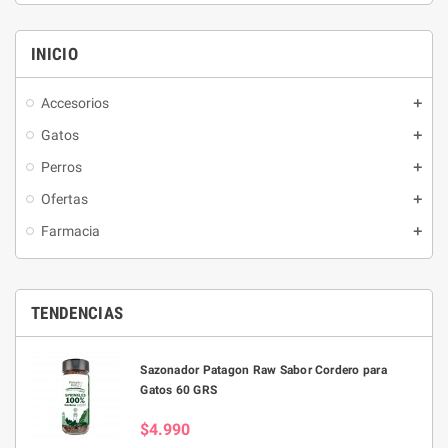
general de los gatitos desde el
12 meses de edad.
destete hasta la edad adulta.
INICIO
Accesorios
Gatos
Perros
Ofertas
Farmacia
TENDENCIAS
Sazonador Patagon Raw Sabor Cordero para
Gatos 60 GRS
$4.990