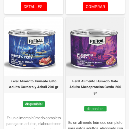
importantes de desarrollo. Su
proporcionando proteínas
DETALLES
COMPRAR
receta combina pollo y salmón,
esenciales, grasas saludables y
dos fuentes de proteína animal de
nutrientes clave para apoyar el
alta calidad que favorecen el
desarrollo muscular, cerebral y del
crecimiento muscular, el
sistema inmunológico durante las
desarrollo saludable y el bienestar
primeras etapas de vida. Su
general de los gatitos desde el
textura suave tipo paté y su
destete hasta la edad adulta.
delicioso sabor favorecen una
excelente aceptación, incluso en
los gatitos más exigentes.
Feral Alimento Humedo Gato
Feral Alimento Humedo Gato
Adulto Cordero y Jabali 200 gr
Adulto Monoproteina Cerdo 200
gr
disponible!
disponible!
Es un alimento húmedo completo
Es un alimento húmedo completo
para gatos adultos, elaborado con
para gatos adultos, elaborado con