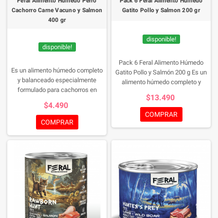
Feral Alimento Humedo Perro
Pack 6 Feral Alimento Humedo
Cachorro Carne Vacuno y Salmon
Gatito Pollo y Salmon 200 gr
400 gr
disponible!
disponible!
Pack 6 Feral Alimento Húmedo
Es un alimento húmedo completo
Gatito Pollo y Salmón 200 g
Es un
y balanceado especialmente
alimento húmedo completo y
formulado para cachorros en
balanceado para gatitos en
$13.490
crecimiento. Su receta combina
crecimiento, formulado para cubrir
$4.490
carne de vacuno y salmón,
las necesidades nutricionales
COMPRAR
proporcionando proteínas de alta
durante las etapas más
COMPRAR
calidad, grasas saludables y
importantes de desarrollo. Su
nutrientes esenciales que apoyan
receta combina pollo y salmón,
el desarrollo muscular, óseo y
dos fuentes de proteína animal de
cognitivo durante las primeras
alta calidad que favorecen el
etapas de vida. Su textura suave y
crecimiento muscular, el
alta palatabilidad lo convierten en
desarrollo saludable y el bienestar
una excelente opción para
general de los gatitos desde el
acompañar el crecimiento
destete hasta la edad adulta.
saludable de tu cachorro.