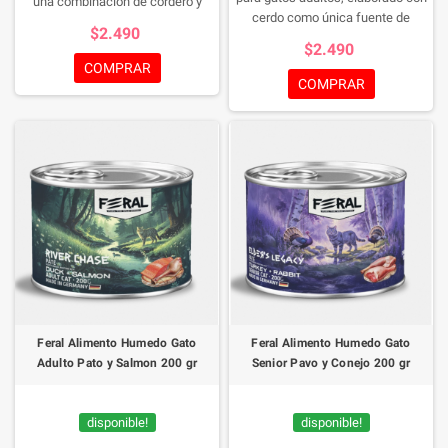
una combinación de cordero y
cerdo como única fuente de
carne de jabalí que aporta
$2.490
proteína animal. Su fórmula
proteínas de alta calidad y un
$2.490
monoproteica e hipoalergénica
sabor intenso inspirado en la dieta
COMPRAR
está especialmente diseñada para
natural felina. Su receta premium,
COMPRAR
gatos con sensibilidad digestiva o
libre de granos y con una suave
intolerancias alimentarias,
textura tipo paté, proporciona una
ayudando a reducir el riesgo de
nutrición equilibrada y altamente
reacciones adversas mientras
palatable para gatos a partir de los
entrega una nutrición equilibrada y
12 meses de edad.
altamente digestible.
Feral Alimento Humedo Gato
Feral Alimento Humedo Gato
Adulto Pato y Salmon 200 gr
Senior Pavo y Conejo 200 gr
disponible!
disponible!