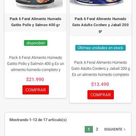
Pack 6 Feral Alimento Humedo
Pack 6 Feral Alimento Humedo
Gatito Pollo y Salmon 400 gr
Gato Adulto Cordero y Jabali 200
gr
disponible!
Últimas unidades en stock
Pack 6 Feral Alimento Húmedo
Pack 6 Feral Alimento Húmedo
Gatito Pollo y Salmón 400 g
Es un
Gato Adulto Cordero y Jabalí 200 g
alimento húmedo completo y
Es un alimento húmedo completo
balanceado para gatitos en
$21.990
para gatos adultos, elaborado con
crecimiento, formulado para cubrir
$13.490
una combinación de cordero y
las necesidades nutricionales
COMPRAR
carne de jabalí que aporta
durante las etapas más
COMPRAR
proteínas de alta calidad y un
importantes de desarrollo. Su
sabor intenso inspirado en la dieta
receta combina pollo y salmón,
natural felina. Su receta premium,
dos fuentes de proteína animal de
libre de granos y con una suave
alta calidad que favorecen el
Mostrando 1-12 de 17 artículo(s)
textura tipo paté, proporciona una
crecimiento muscular, el
nutrición equilibrada y altamente
1
2
navigate_next
SIGUIENTE
desarrollo saludable y el bienestar
palatable para gatos a partir de los