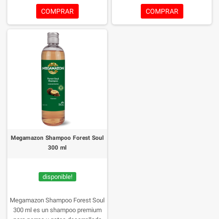
mientras proporciona una
ayuda a mantener el equilibrio
COMPRAR
COMPRAR
experiencia de cuidado inspirada
natural de la piel. Inspirado en los
en la frescura de la naturaleza. Su
beneficios de los ingredientes
fórmula ayuda a restaurar la
naturales, su fórmula elimina
suavidad y el brillo natural del
eficazmente la suciedad y los
manto, facilitando el desenredado
malos olores sin resecar, dejando
y dejando una agradable fragancia
el manto limpio, suave, brillante y
de larga duración con notas
con una agradable fragancia
frescas y energizantes.
fresca de larga duración.
Megamazon Shampoo Forest Soul
300 ml
disponible!
Megamazon Shampoo Forest Soul
300 ml es un shampoo premium