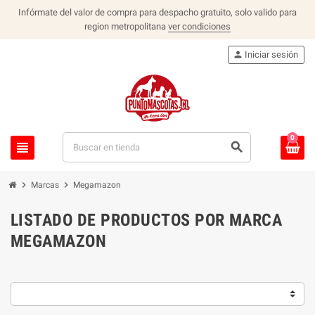
Infórmate del valor de compra para despacho gratuito, solo valido para
region metropolitana
ver condiciones
person
Iniciar sesión
0
view_headline
search
chevron_right
chevron_right
Marcas
Megamazon
LISTADO DE PRODUCTOS POR MARCA
MEGAMAZON