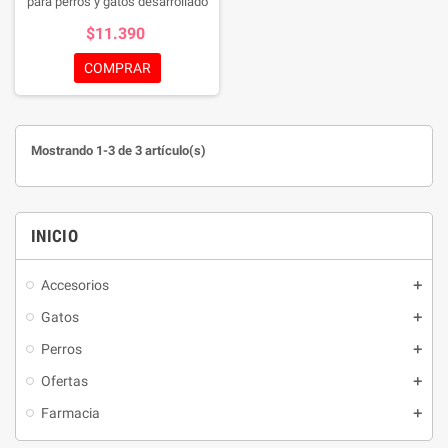
para perros y gatos desarrollado
para brindar una limpieza profunda
$11.390
y delicada, respetando el equilibrio
natural de la piel y el pelaje. Su
COMPRAR
fórmula ayuda a eliminar la
suciedad y los malos olores,
mientras nutre e hidrata el manto,
dejando una sensación de
Mostrando 1-3 de 3 artículo(s)
frescura, suavidad y bienestar.
Además, su exclusiva fragancia
inspirada en la naturaleza
proporciona un aroma agradable y
INICIO
duradero.
Accesorios
Gatos
Perros
Ofertas
Farmacia