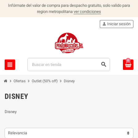
Infórmate del valor de compra para despacho gratuito, solo valido para
region metropolitana
ver condiciones
person
Iniciar sesión
0
view_headline
search
chevron_right
chevron_right
chevron_right
Ofertas
Outlet (50% off)
Disney
DISNEY
Disney
Relevancia