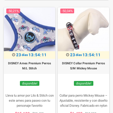
-50,21%
-50,04%
23
13:54:10
23
13:54:10
días
días
DISNEY Arnes Premium Perros
DISNEY Collar Premium Perros
M/L Stitch
S/M Mickey Mouse
disponible!
disponible!
Lleva tu amor por Lilo & Stitch con
Collar para perro Mickey Mouse –
este arnes para paseo con tu
Ajustable, resistente y con diseño
personaje favorito
oficial Disney. Fabricado en nylon
de alta calidad con hebilla segura.