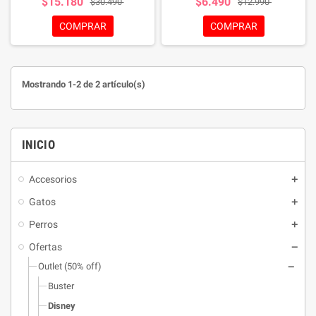
$15.180
$6.490
$30.490
$12.990
Ideal para paseos con estilo y
comodidad.
COMPRAR
COMPRAR
Mostrando 1-2 de 2 artículo(s)
INICIO
Accesorios
Gatos
Perros
Ofertas
Outlet (50% off)
Buster
Disney