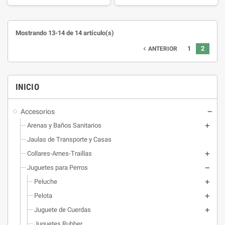
ha desarrollado huesos flexibles y
duros con distintos sabores para
que tu perro pueda roer según su
Mostrando 13-14 de 14 artículo(s)
edad y aliviar el aburrimiento, la
tensión o la frustración y
1
2
navigate_before
ANTERIOR
satisfacer la mordida.
INICIO
Accesorios
Arenas y Baños Sanitarios
Jaulas de Transporte y Casas
Collares-Arnes-Traillas
Juguetes para Perros
Peluche
Pelota
Juguete de Cuerdas
Juguetes Rubber