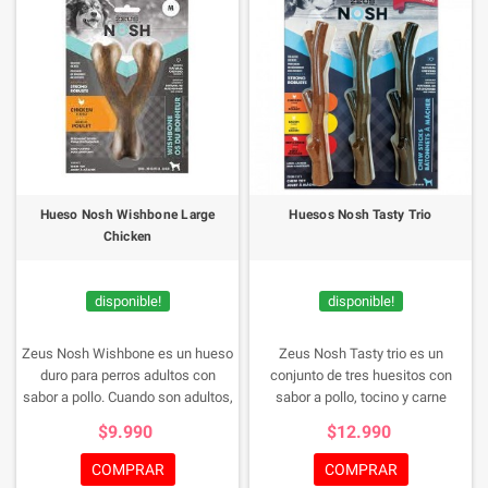
Hueso Nosh Wishbone Large
Huesos Nosh Tasty Trio
Chicken
disponible!
disponible!
Zeus Nosh Wishbone es un hueso
Zeus Nosh Tasty trio es un
duro para perros adultos con
conjunto de tres huesitos con
sabor a pollo. Cuando son adultos,
sabor a pollo, tocino y carne
los perros roen de manera natural
queso, que tu mascota amara,
$9.990
$12.990
porque les ayuda a mantener los
ademas de ayudar a mantener sus
dientes limpios y a fortalecer la
dientes limpios.
COMPRAR
COMPRAR
mandíbula.
La línea Nosh de Zeus