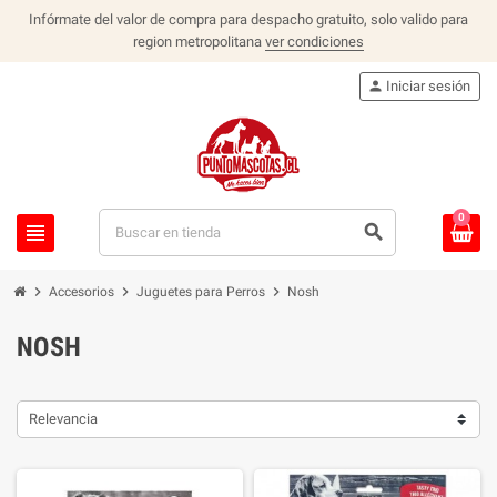
Infórmate del valor de compra para despacho gratuito, solo valido para
region metropolitana
ver condiciones
person
Iniciar sesión
0
view_headline
search
chevron_right
chevron_right
chevron_right
Accesorios
Juguetes para Perros
Nosh
NOSH
Relevancia