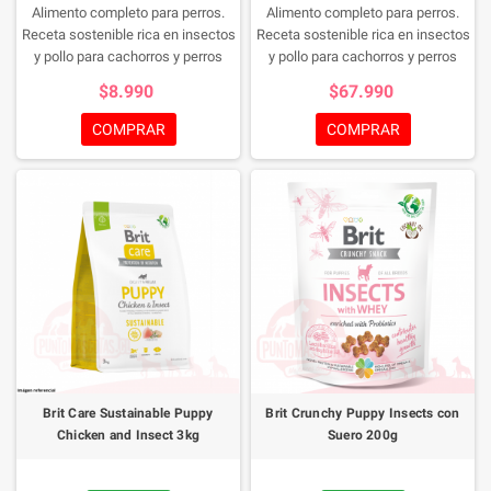
Alimento completo para perros.
Alimento completo para perros.
insaturados omega-3,
insaturados omega-3,
Receta sostenible rica en insectos
Receta sostenible rica en insectos
condroprotectores y levadura de
condroprotectores y levadura de
y pollo para cachorros y perros
y pollo para cachorros y perros
cerveza favorece el correcto
cerveza favorece el correcto
jóvenes (3 meses - 2 años) de
jóvenes (3 meses - 2 años) de
desarrollo y crecimiento del
desarrollo y crecimiento del
$8.990
$67.990
todas las razas.
todas las razas.
cachorro en una etapa clave de la
cachorro en una etapa clave de la
COMPRAR
COMPRAR
vida.
vida.
Brit Care Sustainable Puppy
Brit Crunchy Puppy Insects con
Chicken and Insect 3kg
Suero 200g