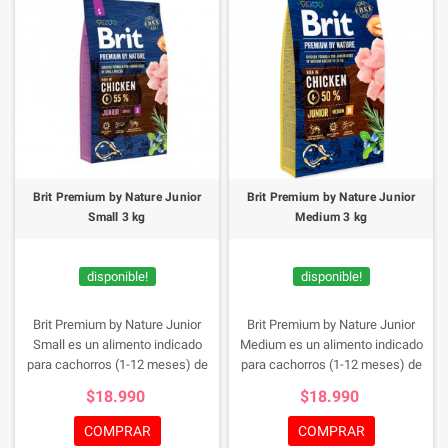
Brit Premium by Nature Junior
Brit Premium by Nature Junior
Small 3 kg
Medium 3 kg
disponible!
disponible!
Brit Premium by Nature Junior
Brit Premium by Nature Junior
Small es un alimento indicado
Medium es un alimento indicado
para cachorros (1-12 meses) de
para cachorros (1-12 meses) de
razas pequeñas (1-10 kg).
razas medianas (10-25 kg).
$18.990
$18.990
Recomendado también para
Recomendado también para
hembras gestantes o lactantes.
hembras gestantes o lactantes.
COMPRAR
COMPRAR
Formulado con alto contenido de