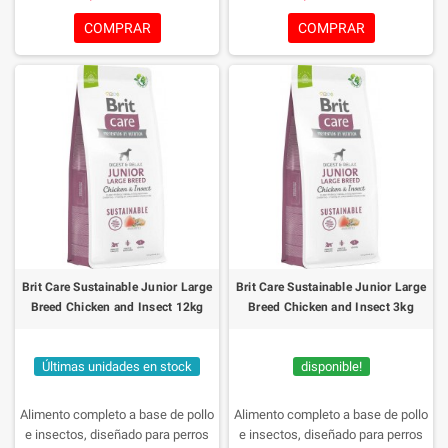
kg). Recomendado también para
Recomendado también para
hembras gestantes o lactantes.
hembras gestantes o lactantes.
COMPRAR
COMPRAR
Formulado con alto contenido de
Formulado con alto contenido de
carne deshuesada y deshidratada
carne deshuesada y deshidratada
de pollo, una fuente natural de
de pollo, una fuente natural de
proteína fácil de digerir para un
proteína fácil de digerir para un
crecimiento óptimo.
crecimiento óptimo.
Brit Care Sustainable Junior Large
Brit Care Sustainable Junior Large
Breed Chicken and Insect 12kg
Breed Chicken and Insect 3kg
Últimas unidades en stock
disponible!
Alimento completo a base de pollo
Alimento completo a base de pollo
e insectos, diseñado para perros
e insectos, diseñado para perros