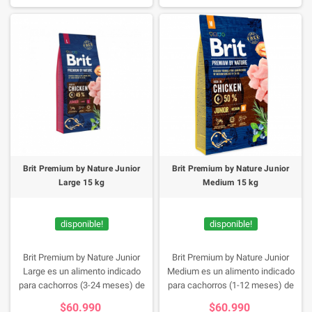
carne deshuesada y deshidratada
de pollo, una fuente natural de
proteína fácil de digerir para un
crecimiento óptimo.
Brit Premium by Nature Junior
Brit Premium by Nature Junior
Large 15 kg
Medium 15 kg
disponible!
disponible!
Brit Premium by Nature Junior
Brit Premium by Nature Junior
Large es un alimento indicado
Medium es un alimento indicado
para cachorros (3-24 meses) de
para cachorros (1-12 meses) de
razas grandes y gigantes (25-45
razas medianas (10-25 kg).
$60.990
$60.990