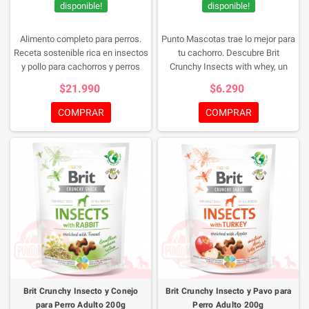
disponible!
disponible!
Alimento completo para perros.
Punto Mascotas trae lo mejor para
Receta sostenible rica en insectos
tu cachorro. Descubre Brit
y pollo para cachorros y perros
Crunchy Insects with whey, un
jóvenes (3 meses - 2 años) de
complemento con proteínas de
$21.990
$6.290
todas las razas.
insectos, suero y probióticos. Sus
huesos crujientes y nutritivos
COMPRAR
COMPRAR
estimulan el crecimiento sano y el
desarrollo. ¡Opta por esta deliciosa
recompensa que promueve su
bienestar!
¡Compra ya y dale a tu
cachorro la nutrición que se
merece!
Envase de 200g
Brit Crunchy Insecto y Conejo
Brit Crunchy Insecto y Pavo para
para Perro Adulto 200g
Perro Adulto 200g