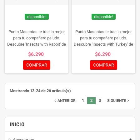
disponible!
disponible!
Punto Mascotas te trae lo mejor
Punto Mascotas te trae lo mejor
para tu compañero peludo.
para tu compañero peludo.
Descubre 'Insects with Rabbit' de
Descubre 'Insects with Turkey' de
Brit Care, un snack funcional con
Brit Care, un snack funcional con
$6.290
$6.290
proteínas de insectos y conejo.
proteínas de insectos y pavo.
Estos huesos crujientes
Estos huesos crujientes
COMPRAR
COMPRAR
fortalecen el sistema
fortalecen el sistema
inmunológico y ofrecen un placer
inmunológico y ofrecen un placer
gustativo irresistible.
¡Dale a tu
gustativo irresistible.
¡Dale a tu
perro algo sabroso y nutritivo!
perro algo sabroso y nutritivo!
Mostrando 13-24 de 26 artículo(s)
¡Compra ya y deleita a tu mascota
¡Compra ya y deleita a tu mascota
con lo mejor!
Envase de 200g
con lo mejor!
1
2
3
Envase de 200g
navigate_before
navigate_next
ANTERIOR
SIGUIENTE
INICIO
Accesorios