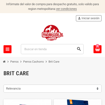
Infórmate del valor de compra para despacho gratuito, solo valido para
region metropolitana
ver condiciones
person
Iniciar sesión
0
view_headline
search
chevron_right
chevron_right
chevron_right
Perros
Perros Cachorro
Brit Care
BRIT CARE
Relevancia